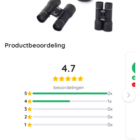
Productbeoordeling
4.7
K
V
W
beoordelingen
5
2
x
4
1
x
3
0
x
2
0
x
1
0
x