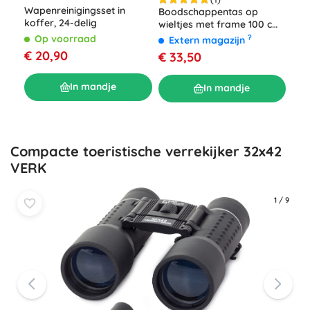
Rei
Wapenreinigingsset in
Boodschappentas op
loo
koffer, 24-delig
wieltjes met frame 100 cm
mes
– grijs
E
?
Op voorraad
Extern magazijn
5.5
€ 3
€ 20,90
€ 33,50
In mandje
In mandje
Compacte toeristische verrekijker 32x42
VERK
1
/
9