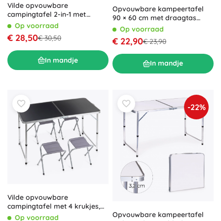
Vilde opvouwbare
Opvouwbare kampeertafel
campingtafel 2-in-1 met
90 × 60 cm met draagtas
verstelbare hoogte 80 × 40
Op voorraad
MultiGarden
Op voorraad
cm
€ 28,50
€ 30,50
€ 22,90
€ 23,90
In mandje
In mandje
-22%
Vilde opvouwbare
campingtafel met 4 krukjes,
Opvouwbare kampeertafel
grafiet, in hoogte verstelbaar
Op voorraad