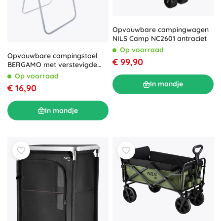
Opvouwbare campingwagen
NILS Camp NC2601 antraciet
Op voorraad
Opvouwbare campingstoel
€ 99,90
BERGAMO met verstevigde
zitting
Op voorraad
In mandje
€ 16,90
In mandje