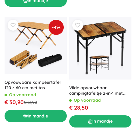
In mandje
-4%
Opvouwbare kampeertafel
Vilde opvouwbaar
120 × 60 cm met tas
campingtafeltje 2-in-1 met
MultiGarden
Op voorraad
verstelbare hoogte 60 × 40
Op voorraad
€ 30,90
€ 31,90
cm
€ 28,50
In mandje
In mandje