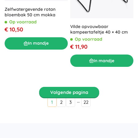
Zelfwatergevende rotan
bloembak 50 cm mokka
Op voorraad
Vilde opvouwbaar
€ 10,50
kampeertafeltje 40 × 40 cm
Op voorraad
In mandje
€ 11,90
In mandje
Volgende pagina
…
1
2
3
22