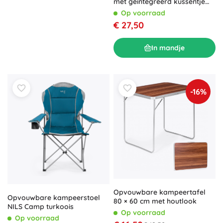
met geïntegreerd kussentje
NILS Camp blauw
Op voorraad
€ 27,50
In mandje
-16%
Opvouwbare kampeertafel
Opvouwbare kampeerstoel
80 × 60 cm met houtlook
NILS Camp turkoois
Op voorraad
Op voorraad