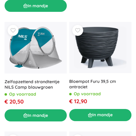
In mandje
Bloempot Furu 39,5 cm
Zelfopzettend strandtentje
antraciet
NILS Camp blauwgroen
Op voorraad
Op voorraad
€ 12,90
€ 20,50
In mandje
In mandje