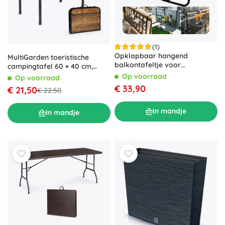
(1)
Opklapbaar hangend
MultiGarden toeristische
balkontafeltje voor
campingtafel 60 × 40 cm,
balkonreling, verstelbaar,
opvouwbaar tot koffer, oud
Op voorraad
Op voorraad
draagkracht 30 kg
eiken
€ 33,90
€ 21,50
€ 22,50
In mandje
In mandje