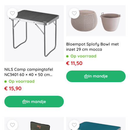
Bloempot Splofy Bowl met
inzet 29 cm mocca
Op voorraad
€ 11,50
NILS Camp campingtafel
NC3401 60 × 40 × 50 cm
In mandje
donkergrijs
Op voorraad
€ 15,90
In mandje