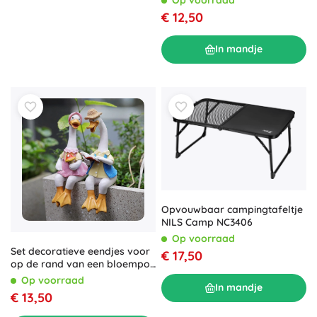
€ 12,50
In mandje
Opvouwbaar campingtafeltje
NILS Camp NC3406
Op voorraad
Set decoratieve eendjes voor
€ 17,50
op de rand van een bloempot
– 2 stuks
Op voorraad
In mandje
€ 13,50