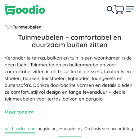
Tuin
Tuinmeubelen
Tuinmeubelen – comfortabel en
duurzaam buiten zitten
Verander je terras, balkon en tuin in een woonkamer in de
open lucht. Tuinmeubelen en buitenmeubelen voor
comfortabel zitten in de frisse lucht: eetssets, tuintafels en -
stoelen, banken, tuinstoelen, ligbedden, loungesets en
buitensofa’s. Dankzij doordachte vormen en details bieden
ze
comfort
,
stijlvol design
en
lange levensduur
– ideale
tuinmeubelen voor terras, balkon en pergola.
Materialen voor elke smaak: houten tuinmeubelen (teak,
Meer tonen
acacia) met natuurlijke nerf, metalen en aluminium
tuinmeubelen met laag gewicht en hoge stevigheid,
Wij bevelen aan
Laagste prijs
Hoogste prijs
Op basis van beoordeling
onderhoudsarme kunststof meubelen en elegante
polyrattan/rotan tuinmeubelen voor de lounge. UV-