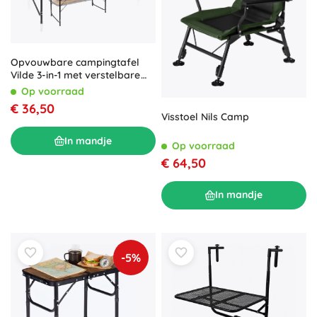
Opvouwbare campingtafel
Vilde 3-in-1 met verstelbare
hoogte 120 × 60 cm
Op voorraad
€ 36,50
Visstoel Nils Camp
In mandje
Op voorraad
€ 64,50
In mandje
-5%