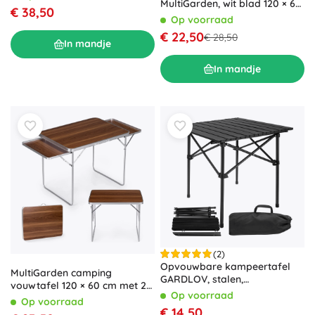
MultiGarden, wit blad 120 × 60
120 × 60 cm
€ 38,50
cm
Op voorraad
€ 22,50
€ 28,50
In mandje
In mandje
(2)
Opvouwbare kampeertafel
MultiGarden camping
GARDLOV, stalen,
vouwtafel 120 × 60 cm met 2
draagvermogen 70 kg, zwart
Op voorraad
zijplanken, bruin
Op voorraad
€ 14,50