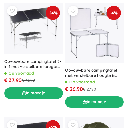
-14%
-4%
Opvouwbare campingtafel 2-
in-1 met verstelbare hoogte
Opvouwbare campingtafel
120 × 60 cm, grafiet Vilde
Op voorraad
met verstelbare hoogte in
€ 37,90
€ 43,90
koffermodel, wit
Op voorraad
€ 26,90
€ 27,90
In mandje
In mandje
-6%