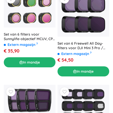
Set van 6 filters voor
Sunnylife-objectief MCUV, CPL,
Set van 6 Freewell All Day-
ND8/16/32/64 voor DJI Mini 4
?
Extern magazijn
filters voor DJI Mini 3 Pro /
Pro
€ 35,90
Mini 3
?
Extern magazijn
€ 54,50
In mandje
In mandje