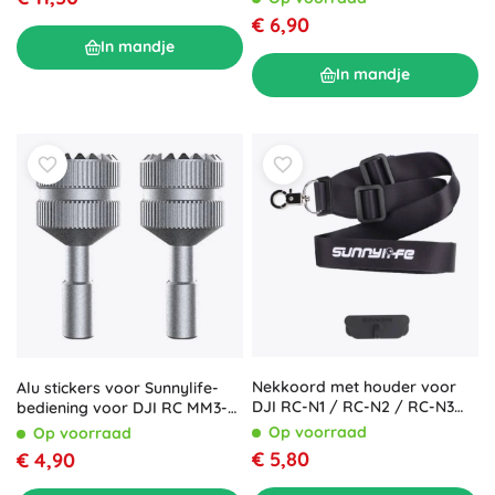
€ 6,90
In mandje
In mandje
Nekkoord met houder voor
Alu stickers voor Sunnylife-
DJI RC-N1 / RC-N2 / RC-N3
bediening voor DJI RC MM3-
afstandsbediening van
YG393 (zilver)
Op voorraad
Op voorraad
Sunnylife
€ 5,80
€ 4,90