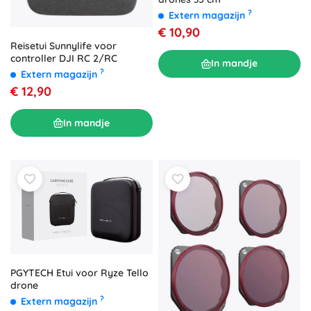
?
Extern magazijn
€ 10,90
Reisetui Sunnylife voor
controller DJI RC 2/RC
In mandje
?
Extern magazijn
€ 12,90
In mandje
PGYTECH Etui voor Ryze Tello
drone
?
Extern magazijn