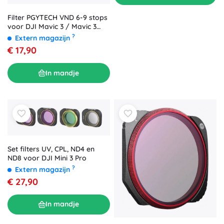
Filter PGYTECH VND 6-9 stops
voor DJI Mavic 3 / Mavic 3
CINE (P-26A-017)
?
Extern magazijn
€ 17,90
In mandje
Set filters UV, CPL, ND4 en
ND8 voor DJI Mini 3 Pro
?
Extern magazijn
€ 27,90
In mandje