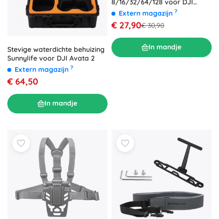
8/16/32/64/128 voor DJI
Avata 2
?
Extern magazijn
€ 27,90
€ 30,90
In mandje
Stevige waterdichte behuizing
Sunnylife voor DJI Avata 2
?
Extern magazijn
€ 64,50
In mandje