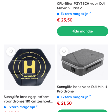
CPL-filter PGYTECH voor DJI
Mavic 3 Classic
(professioneel)
?
Extern magazijn
€ 25,50
In mandje
Sunnylife hoes voor DJI Mini 4
Pro drone
?
Sunnylife landingsplatform
Extern magazijn
voor drones 110 cm zeshoek
€ 21,50
waterdicht
?
Extern magazijn