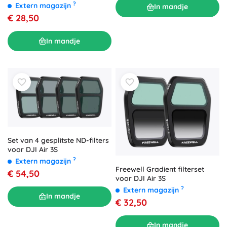
Mini 2 SE van Sunnylife
?
Extern magazijn
In mandje
€ 28,50
In mandje
Set van 4 gesplitste ND-filters
voor DJI Air 3S
?
Extern magazijn
Freewell Gradient filterset
€ 54,50
voor DJI Air 3S
?
Extern magazijn
In mandje
€ 32,50
In mandje