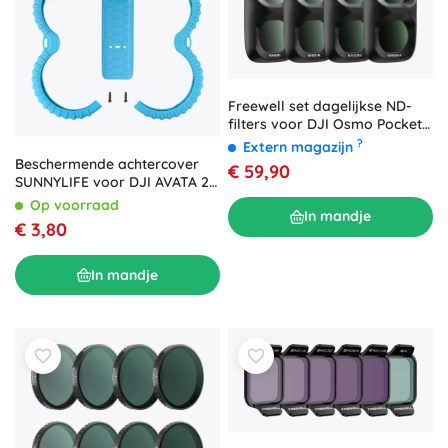
Freewell set dagelijkse ND-
filters voor DJI Osmo Pocket
4P (ND8/16/32/64)
?
Extern magazijn
Beschermende achtercover
€ 59,90
SUNNYLIFE voor DJI AVATA 2
blauw
Op voorraad
In mandje
€ 3,80
In mandje