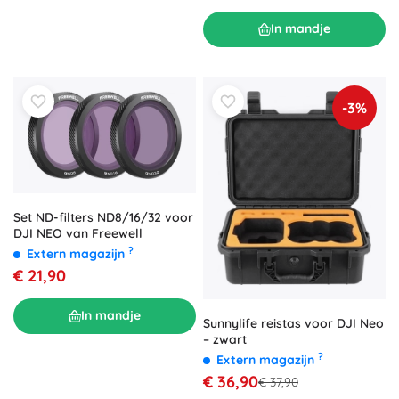
In mandje
-3%
Set ND-filters ND8/16/32 voor
DJI NEO van Freewell
?
Extern magazijn
€ 21,90
In mandje
Sunnylife reistas voor DJI Neo
– zwart
?
Extern magazijn
€ 36,90
€ 37,90