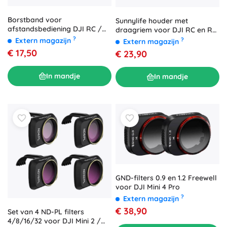
Borstband voor
Sunnylife houder met
afstandsbediening DJI RC /
draagriem voor DJI RC en RC
RC 2 Sunnylife
2 controller
?
?
Extern magazijn
Extern magazijn
€ 17,50
€ 23,90
In mandje
In mandje
GND-filters 0.9 en 1.2 Freewell
voor DJI Mini 4 Pro
?
Extern magazijn
€ 38,90
Set van 4 ND-PL filters
4/8/16/32 voor DJI Mini 2 /