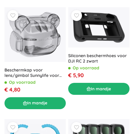
Siliconen beschermhoes voor
DJI RC 2 zwart
Op voorraad
Beschermkap voor
€ 5,90
lens/gimbal Sunnylife voor
DJI Mini 4 Pro (N4P-G710)
Op voorraad
€ 4,80
In mandje
In mandje