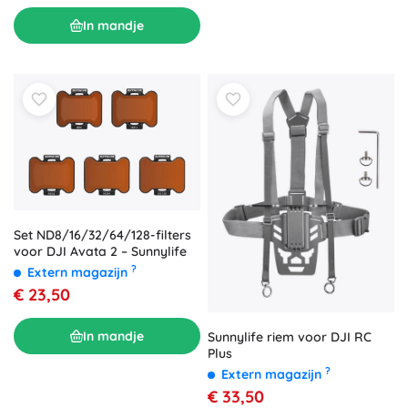
In mandje
Set ND8/16/32/64/128-filters
voor DJI Avata 2 – Sunnylife
?
Extern magazijn
€ 23,50
In mandje
Sunnylife riem voor DJI RC
Plus
?
Extern magazijn
€ 33,50