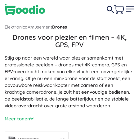
Elektronica
Amusement
Drones
Drones voor plezier en filmen – 4K,
GPS, FPV
Stijg op naar een wereld waar plezier samenkomt met
professionele beelden – drones met 4K-camera, GPS en
FPV-overdracht maken van elke vlucht een onvergetelijke
ervaring. Of je nu een mini-drone voor de start zoekt, een
opvouwbare reiskwadrikopter met camera of een
krachtige cameradrone, je zult het
eenvoudige bedienen
,
de
beeldstabilisatie
, de
lange batterijduur
en de
stabiele
video-overdracht
over grote afstand waarderen.
Belangrijke technologieën zoals een 3-assige gimbal, EIS-
Meer tonen
stabilisatie, HDR en RAW zorgen voor een
haarscherp
beeld
en vloeiende 4K-video, zelfs bij hoge snelheid.
Intelligente modi Follow Me (objecttracking), Waypoints