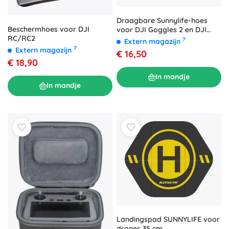
Draagbare Sunnylife-hoes
Beschermhoes voor DJI
voor DJI Goggles 2 en DJI
RC/RC2
Goggles 3
?
Extern magazijn
?
Extern magazijn
€ 16,50
€ 18,90
In mandje
In mandje
Landingspad SUNNYLIFE voor
drones 35 cm