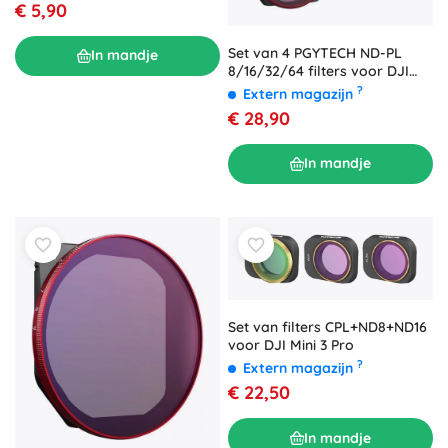
€ 5,90
Set van 4 PGYTECH ND-PL
In mandje
8/16/32/64 filters voor DJI
Mavic 3 / Mavic 3 CINE (P-26A-
?
Extern magazijn
034)
€ 28,90
In mandje
Set van filters CPL+ND8+ND16
voor DJI Mini 3 Pro
?
Extern magazijn
€ 22,50
In mandje