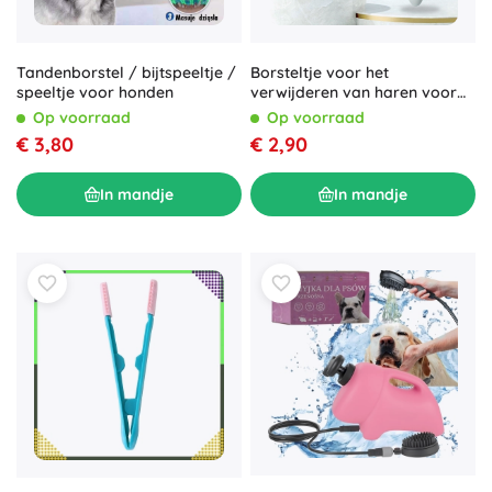
Tandenborstel / bijtspeeltje /
Borsteltje voor het
speeltje voor honden
verwijderen van haren voor
honden en katten – wit
Op voorraad
Op voorraad
€ 3,80
€ 2,90
In mandje
In mandje