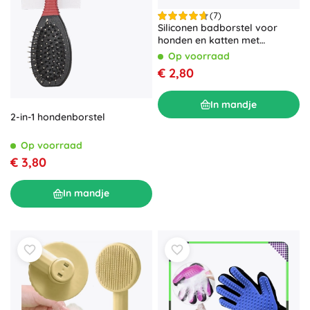
(7)
Siliconen badborstel voor
honden en katten met
dispenser – Geel
Op voorraad
€ 2,80
In mandje
2-in-1 hondenborstel
Op voorraad
€ 3,80
In mandje