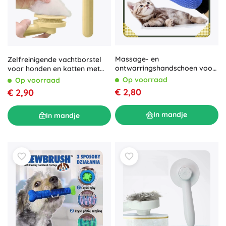
Massage- en
Zelfreinigende vachtborstel
ontwarringshandschoen voor
voor honden en katten met
honden en katten
ergonomische handgreep
Op voorraad
Op voorraad
€ 2,80
€ 2,90
In mandje
In mandje