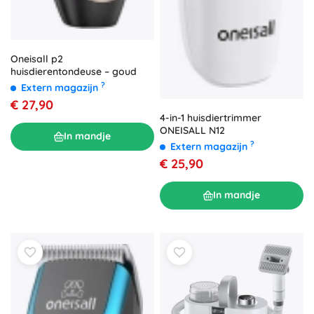
Oneisall p2
huisdierentondeuse – goud
?
Extern magazijn
€ 27,90
4-in-1 huisdiertrimmer
ONEISALL N12
In mandje
?
Extern magazijn
€ 25,90
In mandje