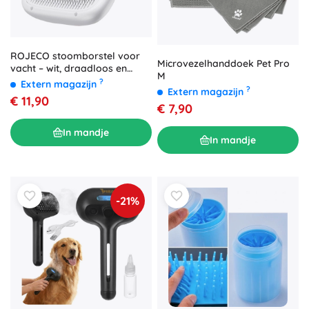
ROJECO stoomborstel voor
Microvezelhanddoek Pet Pro
vacht – wit, draadloos en
M
waterdicht
?
Extern magazijn
?
Extern magazijn
€ 11,90
€ 7,90
In mandje
In mandje
-21%