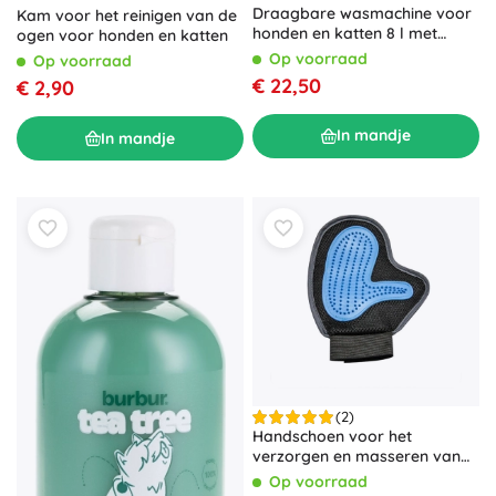
Draagbare wasmachine voor
Kam voor het reinigen van de
honden en katten 8 l met
ogen voor honden en katten
douche en masserende
Op voorraad
Op voorraad
borstelkop
€ 22,50
€ 2,90
In mandje
In mandje
(2)
Handschoen voor het
verzorgen en masseren van
honden
Op voorraad