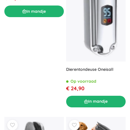
In mandje
Dierentondeuse Oneisall
Op voorraad
€ 24,90
In mandje