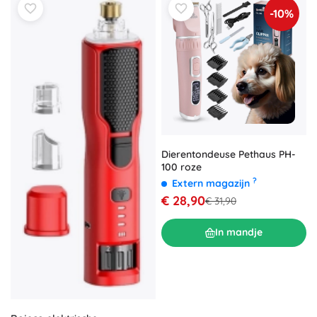
-10%
Dierentondeuse Pethaus PH-
100 roze
?
Extern magazijn
€ 28,90
€ 31,90
In mandje