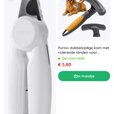
Purlov dubbelzijdige kam met
roterende tanden voor
honden en katten
Op voorraad
€ 5,80
In mandje