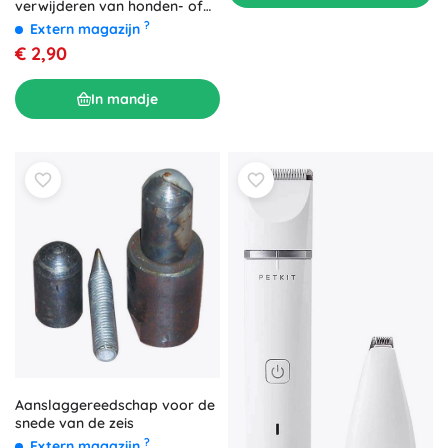
verwijderen van honden- of
kattenharen - roze
?
Extern magazijn
€ 2,90
In mandje
Aanslaggereedschap voor de
snede van de zeis
?
Extern magazijn