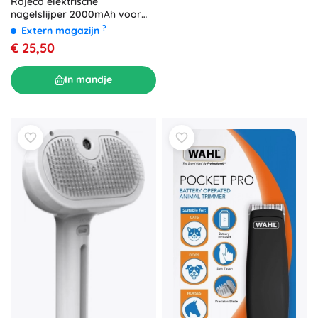
Rojeco elektrische
nagelslijper 2000mAh voor
honden en katten
?
Extern magazijn
€ 25,50
In mandje