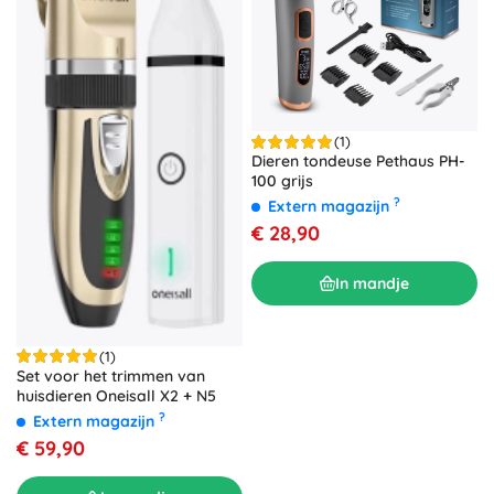
(1)
Dieren tondeuse Pethaus PH-
100 grijs
?
Extern magazijn
€ 28,90
In mandje
(1)
Set voor het trimmen van
huisdieren Oneisall X2 + N5
?
Extern magazijn
€ 59,90