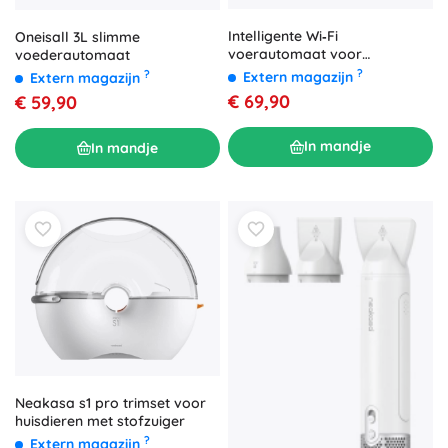
Intelligente Wi‑Fi
Oneisall 3L slimme
voerautomaat voor
voederautomaat
huisdieren Oneisall 5 l
?
?
Extern magazijn
Extern magazijn
€ 69,90
€ 59,90
In mandje
In mandje
Neakasa s1 pro trimset voor
huisdieren met stofzuiger
?
Extern magazijn