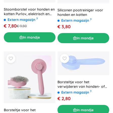
Stoomborstel voor honden en
Siliconen pootreiniger voor
katten Purlov, elektrisch en
honden en katten
zelfreinigend
?
Extern magazijn
?
Extern magazijn
€ 7,80
€ 9,80
€ 3,80
In mandje
In mandje
Borsteltje voor het
verwijderen van honden- of
kattenharen - blauw
?
Extern magazijn
€ 2,80
In mandje
Borsteltje voor het