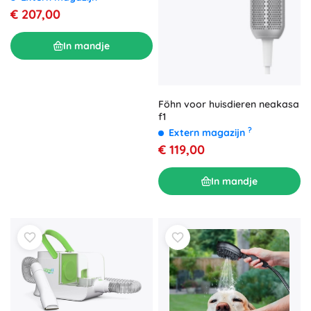
€ 207,00
In mandje
Föhn voor huisdieren neakasa
f1
?
Extern magazijn
€ 119,00
In mandje