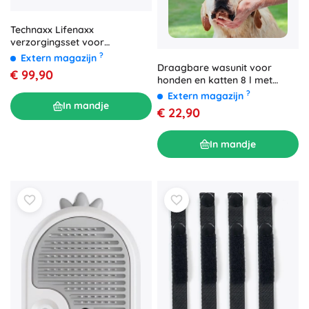
Technaxx Lifenaxx
verzorgingsset voor
huisdieren
?
Extern magazijn
Draagbare wasunit voor
€ 99,90
honden en katten 8 l met
doucheborstelkop
?
Extern magazijn
In mandje
€ 22,90
In mandje