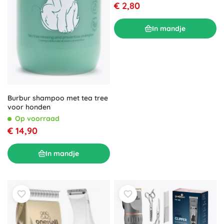
€ 2,80
In mandje
Burbur shampoo met tea tree
voor honden
Op voorraad
€ 14,90
In mandje