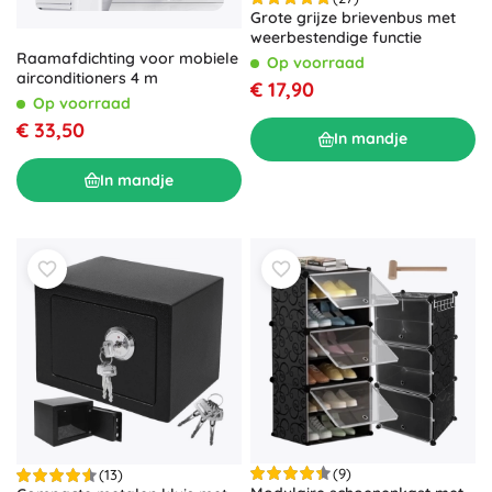
Grote grijze brievenbus met
weerbestendige functie
Raamafdichting voor mobiele
Op voorraad
airconditioners 4 m
€ 17,90
Op voorraad
€ 33,50
In mandje
In mandje
(9)
(13)