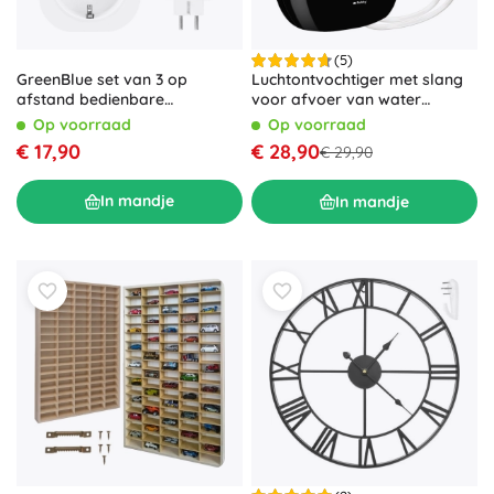
(5)
GreenBlue set van 3 op
Luchtontvochtiger met slang
afstand bedienbare
voor afvoer van water
stopcontacten met
RUHHY
Op voorraad
Op voorraad
afstandsbediening, type F
€ 17,90
€ 28,90
€ 29,90
In mandje
In mandje