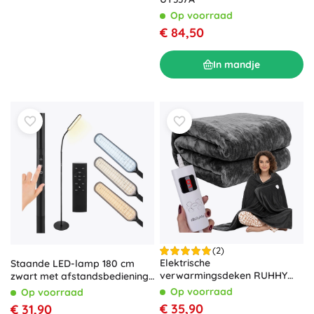
Op voorraad
€ 84,50
In mandje
(2)
Elektrische
Staande LED-lamp 180 cm
verwarmingsdeken RUHHY
zwart met afstandsbediening
180 × 130 cm met
en timer IZOXIS
Op voorraad
Op voorraad
afstandsbediening
€ 35,90
€ 31,90