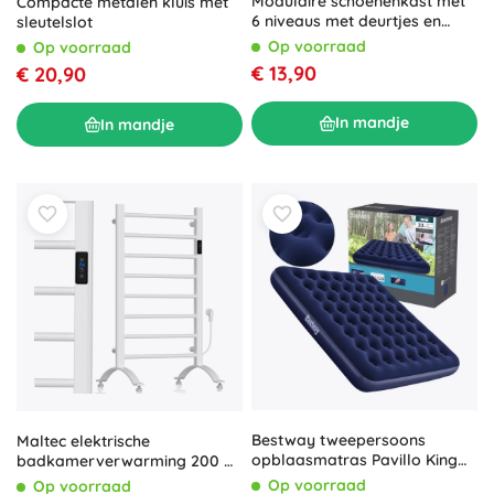
Modulaire schoenenkast met
Compacte metalen kluis met
6 niveaus met deurtjes en
sleutelslot
kapstok
Op voorraad
Op voorraad
€ 13,90
€ 20,90
In mandje
In mandje
Bestway tweepersoons
Maltec elektrische
opblaasmatras Pavillo King
badkamerverwarming 200 W
203 × 183 cm
met thermostaat
Op voorraad
Op voorraad