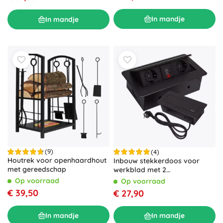
In mandje
In mandje
(9)
(4)
Houtrek voor openhaardhout
Inbouw stekkerdoos voor
met gereedschap
werkblad met 2
stopcontacten en 2 USB, zwart
Op voorraad
Op voorraad
€ 39,50
€ 27,90
In mandje
In mandje