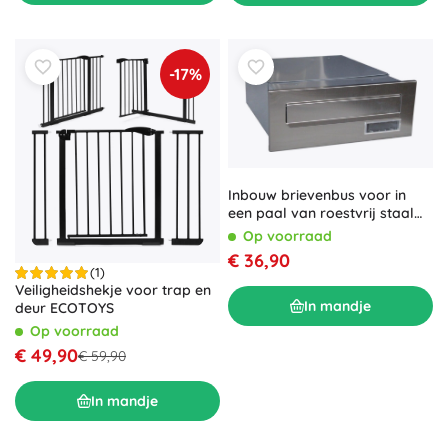
-17%
Inbouw brievenbus voor in
een paal van roestvrij staal
320–540 × 250 × 110 mm
Op voorraad
€ 36,90
(1)
Veiligheidshekje voor trap en
In mandje
deur ECOTOYS
Op voorraad
€ 49,90
€ 59,90
In mandje