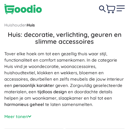
Huishouden
Huis
Huis: decoratie, verlichting, geuren en
slimme accessoires
Tover elke hoek om tot een gezellig thuis waar stijl,
functionaliteit en comfort samenkomen. In de categorie
Huis vind je woondecoratie, woonaccessoires,
huishoudtextiel, klokken en wekkers, bloemen en
accessoires, deurbellen en zelfs meubels die jouw interieur
een
persoonlijk karakter
geven. Zorgvuldig geselecteerde
materialen, een
tijdloos design
en doordachte details
helpen je om woonkamer, slaapkamer en hal tot een
harmonieus geheel
te laten samensmelten.
Voor de perfecte sfeer kies je de categorie
Verlichting
–
Meer tonen
van tafel- en wandlampen via LED-verlichting en
lichtslingers tot slimme lampen met dimfunctie, zodat je