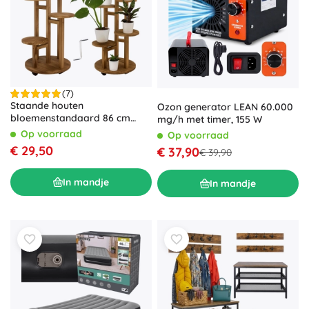
(7)
Staande houten
Ozon generator LEAN 60.000
bloemenstandaard 86 cm
mg/h met timer, 155 W
RUHHY, 6 niveaus voor 7
Op voorraad
Op voorraad
bloempotten
€ 29,50
€ 37,90
€ 39,90
In mandje
In mandje