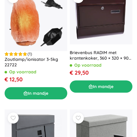
Brievenbus RADIM met
(1)
krantenkoker, 360 × 320 × 90
Zoutlamp/ionisator 3-5kg
mm, bruin
22722
Op voorraad
€ 29,50
Op voorraad
€ 12,50
In mandje
In mandje