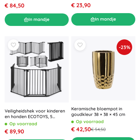
€ 23,90
€ 84,50
In mandje
In mandje
-23%
Keramische bloempot in
Veiligheidshek voor kinderen
goudkleur 38 × 38 × 45 cm
en honden ECOTOYS, 5
Op voorraad
panelen, metalen, zwart
Op voorraad
€ 42,50
€ 54,50
€ 89,90