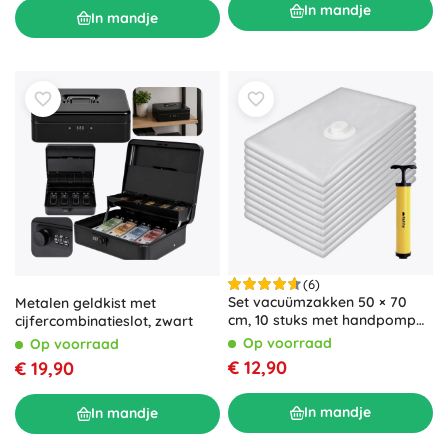
In mandje
In mandje
(6)
Set vacuümzakken 50 × 70
Metalen geldkist met
cm, 10 stuks met handpomp
cijfercombinatieslot, zwart
RUHHY
Op voorraad
Op voorraad
€ 12,90
€ 19,90
In mandje
In mandje