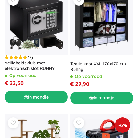
(7)
Veiligheidskluis met
Textielkast XXL 170x170 cm
elektronisch slot RUHHY
Ruhhy
Op voorraad
Op voorraad
€ 22,50
€ 29,90
In mandje
In mandje
-6%