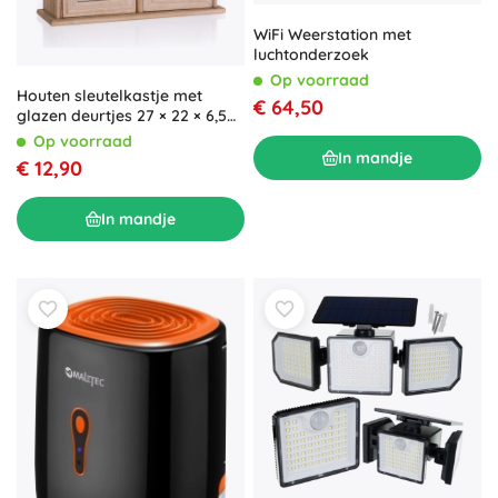
WiFi Weerstation met
luchtonderzoek
Op voorraad
Houten sleutelkastje met
€ 64,50
glazen deurtjes 27 × 22 × 6,5
cm
Op voorraad
In mandje
€ 12,90
In mandje