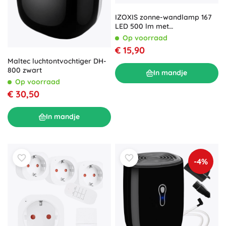
IZOXIS zonne-wandlamp 167
LED 500 lm met
afstandsbediening en
Op voorraad
bewegingssensor
€ 15,90
Maltec luchtontvochtiger DH-
800 zwart
In mandje
Op voorraad
€ 30,50
In mandje
-4%