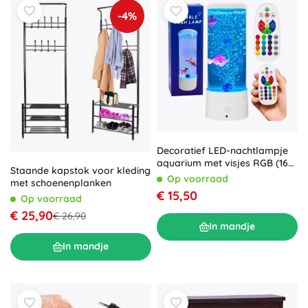
-4%
Decoratief LED-nachtlampje
aquarium met visjes RGB (16
Staande kapstok voor kleding
kleuren), wit, USB
Op voorraad
met schoenenplanken
€ 15,50
Op voorraad
€ 25,90
€ 26,90
In mandje
In mandje