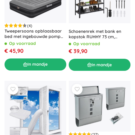
(4)
Tweepersoons opblaasbaar
Schoenenrek met bank en
bed met ingebouwde pomp
kapstok RUHHY 73 cm,
en kussen 203 × 152 × 46 cm
industrieel loft, bruin blad
Op voorraad
Op voorraad
BESTWAY
€ 45,90
€ 39,90
In mandje
In mandje
(27)