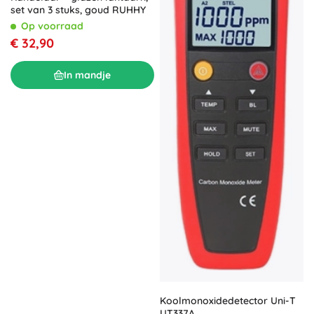
set van 3 stuks, goud RUHHY
Op voorraad
€ 32,90
In mandje
Koolmonoxidedetector Uni-T
UT337A