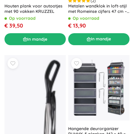
(2)
Metalen wandklok in loft-stijl
Houten plank voor autootjes
met Romeinse cijfers 47 cm –
met 90 vakken KRUZZEL
zwart
Op voorraad
Op voorraad
€ 13,90
€ 39,50
In mandje
In mandje
Hangende deurorganizer
RUHHY, 5 planken, 142 × 40 ×