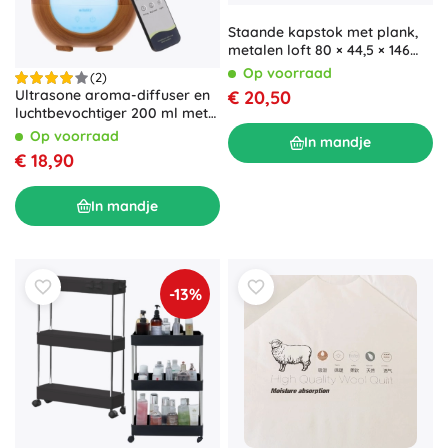
Staande kapstok met plank,
metalen loft 80 × 44,5 × 146
cm
Op voorraad
(2)
€ 20,50
Ultrasone aroma-diffuser en
luchtbevochtiger 200 ml met
LED-verlichting en
Op voorraad
In mandje
afstandsbediening
€ 18,90
In mandje
-13%