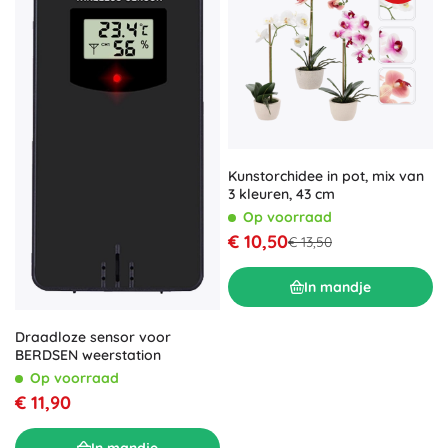
Kunstorchidee in pot, mix van
3 kleuren, 43 cm
Op voorraad
€ 10,50
€ 13,50
In mandje
Draadloze sensor voor
BERDSEN weerstation
Op voorraad
€ 11,90
In mandje