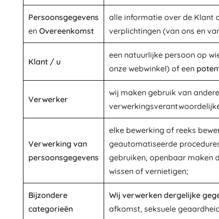
Puzzels
Persoonsgegevens
alle informatie over de Klant 
en
Overeenkomst
verplichtingen (van ons en van
een natuurlijke persoon op w
Klant / u
onze webwinkel) of een
potent
wij maken gebruik van andere
Verwerker
verwerkingsverantwoordelijke
elke bewerking of reeks bew
Verwerking van
geautomatiseerde procedures, 
persoonsgegevens
gebruiken, openbaar maken doo
wissen of vernietigen;
Bijzondere
Wij verwerken dergelijke gege
categorieën
afkomst, seksuele geaardheid