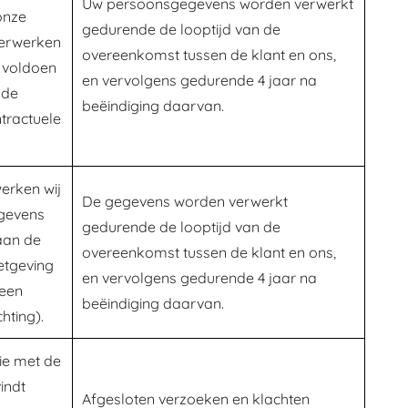
Uw persoonsgegevens worden verwerkt
onze
gedurende de looptijd van de
verwerken
overeenkomst tussen de klant en ons,
n voldoen
en vervolgens gedurende 4 jaar na
 de
beëindiging daarvan.
ntractuele
werken wij
De gegevens worden verwerkt
gevens
gedurende de looptijd van de
aan de
overeenkomst tussen de klant en ons,
etgeving
en vervolgens gedurende 4 jaar na
een
beëindiging daarvan.
chting).
e met de
indt
Afgesloten verzoeken en klachten