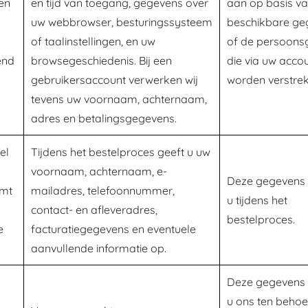
en
en tijd van toegang, gegevens over
aan op basis v
uw webbrowser, besturingssysteem
beschikbare ge
of taalinstellingen, en uw
of de persoons
end
browsegeschiedenis. Bij een
die via uw acco
gebruikersaccount verwerken wij
worden verstrek
tevens uw voornaam, achternaam,
adres en betalingsgegevens.
el
Tijdens het bestelproces geeft u uw
voornaam, achternaam, e-
Deze gegevens 
omt
mailadres, telefoonnummer,
u tijdens het
contact- en afleveradres,
bestelproces.
e
facturatiegegevens en eventuele
aanvullende informatie op.
Deze gegevens 
u ons ten beho