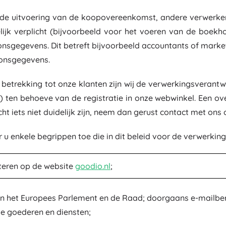
Kantoorartikelen
Tekenen en schrijven
Grillen
e uitvoering van de koopovereenkomst, andere verwerken 
Organiseren
ijk verplicht (bijvoorbeeld voor het voeren van de boekh
Meubels
School
sgegevens. Dit betreft bijvoorbeeld accountants of marketin
onsgegevens.
betrekking tot onze klanten zijn wij de verwerkingsverantw
ten behoeve van de registratie in onze webwinkel. Een ov
ht iets niet duidelijk zijn, neem dan gerust contact met ons
oor u enkele begrippen toe die in dit beleid voor de verwerk
Feest
iteren op de website
goodio.nl
;
Waterspeelgoed
n het Europees Parlement en de Raad; doorgaans e-mailber
ke goederen en diensten;