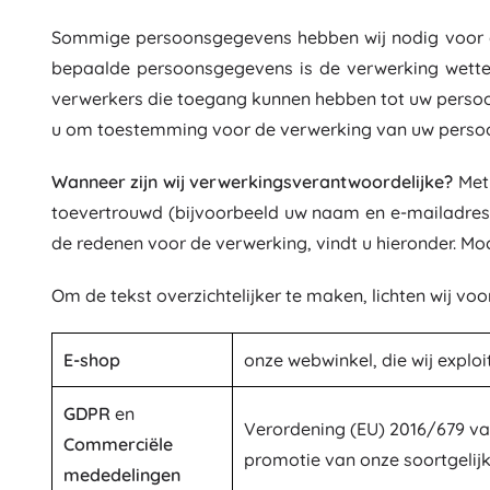
Uitrusting voor de allerkleinsten
Muziek
Tuinverlichting
Sommige persoonsgegevens hebben wij nodig voor d
Decoratie
bepaalde persoonsgegevens is de verwerking wettel
Veiligheid
Houten educatieve speelgoed
verwerkers die toegang kunnen hebben tot uw persoon
Organisatie
Bouwsets en puzzels
u om toestemming voor de verwerking van uw perso
Nachtverlichting
Motorische speelgoed
Montessori speelgoed
Wanneer zijn wij verwerkingsverantwoordelijke?
Met 
Didactisch speelgoed
Wasserij
toevertrouwd (bijvoorbeeld uw naam en e-mailadres) 
Spellen en puzzels
de redenen voor de verwerking, vindt u hieronder. Moc
Wassen ophangen en drogen
Strijken
Om de tekst overzichtelijker te maken, lichten wij v
Wasmanden
Speelgoed voor de allerkleinsten
Wasmachine-accessoires
E-shop
onze webwinkel, die wij explo
Diertjes
GDPR
en
Verordening (EU) 2016/679 va
Commerciële
promotie van onze soortgelij
mededelingen