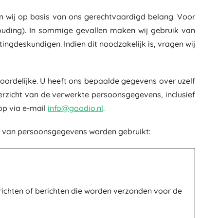
Wastafelaccessoires
Decoraties
wij op basis van ons gerechtvaardigd belang. Voor
WC-accessoires
ouding). In sommige gevallen maken wij gebruik van
Accessoires voor bad en douche
Figuren
gdeskundigen. Indien dit noodzakelijk is, vragen wij
Badtextiel
oordelijke. U heeft ons bepaalde gegevens over uzelf
erzicht van de verwerkte persoonsgegevens, inclusief
 op via e-mail
info@goodio.nl
.
ing van persoonsgegevens worden gebruikt:
Poppen en baby’s
Boeken
ichten of berichten die worden verzonden voor de