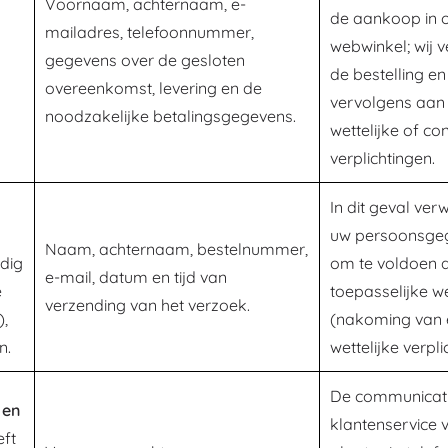
Voornaam, achternaam, e-
de aankoop in 
mailadres, telefoonnummer,
webwinkel; wij 
gegevens over de gesloten
de bestelling e
overeenkomst, levering en de
vervolgens aan
noodzakelijke betalingsgegevens.
wettelijke of co
verplichtingen.
In dit geval ver
uw persoonsge
Naam, achternaam, bestelnummer,
dig
om te voldoen 
e-mail, datum en tijd van
e
toepasselijke w
verzending van het verzoek.
),
(nakoming van 
n.
wettelijke verpli
De communicati
 en
klantenservice v
eft