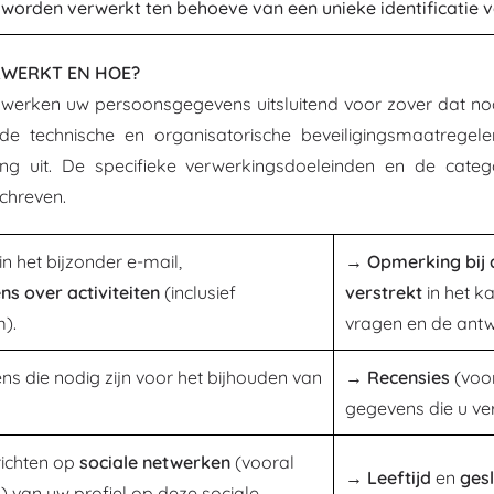
e worden verwerkt ten behoeve van een unieke identificatie 
WERKT EN HOE?
werken uw persoonsgegevens uitsluitend voor zover dat no
ende technische en organisatorische beveiligingsmaatrege
ing uit. De specifieke verwerkingsdoeleinden en de cate
chreven.
in het bijzonder e-mail,
→
Opmerking bij d
s over activiteiten
(inclusief
verstrekt
in het k
).
vragen en de ant
 die nodig zijn voor het bijhouden van
→ Recensies
(voo
gegevens die u ver
richten op
sociale netwerken
(vooral
→ Leeftijd
en
ges
 van uw profiel op deze sociale