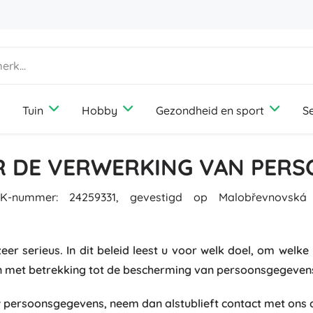
Tuin
Hobby
Gezondheid en sport
S
Huis
Gezelschapsspellen
Amusement
Tuinmeubelen
Fotografie
Outdooruitrusting
Vakantie
Dierenbenodigdheden
R DE VERWERKING VAN PER
Diffusers en geuren
Media
Wandeluitrusting
Reizen
Honden
Opbergen en organiseren van wasgoed
Gameconsoles
Kamperen
Katten
K-nummer: 24259331, gevestigd op Malobřevnovská
Verlichting
Drones
Vissen
Vogels
Naaien en haken
Bescherming en veiligheid
Projectoren
Paddenstoelen plukken
Knaagdieren
Thermometers en weerstations
Elektrische voertuigen
 serieus. In dit beleid leest u voor welk doel, om welk
+
Meer tonen
Boeken
Stoelen, hangmatten en ligbedden
Bruiloft
en met betrekking tot de bescherming van persoonsgegeven
Laptops
 persoonsgegevens, neem dan alstublieft contact met ons o
Werkkamer en kantoor
Bouwsets en puzzels
Cadeaubonnen