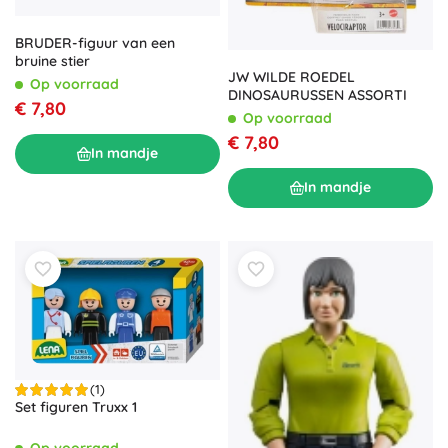
BRUDER-figuur van een
bruine stier
JW WILDE ROEDEL
Op voorraad
DINOSAURUSSEN ASSORTI
€ 7,80
Op voorraad
€ 7,80
In mandje
In mandje
(1)
Set figuren Truxx 1