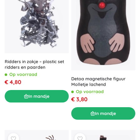
Ridders in zakje – plastic set
ridders en paarden
Op voorraad
Detoa magnetische figuur
€ 4,80
Molletje lachend
Op voorraad
In mandje
€ 3,80
In mandje