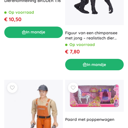
Dierenomheining BRUDER 1:16
Op voorraad
€ 10,50
In mandje
Figuur van een chimpansee
met jong – realistisch dier
voor kinderen en
Op voorraad
verzamelaars
€ 7,80
In mandje
Paard met poppenwagen