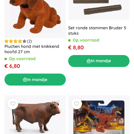
Set ronde stammen Bruder 5
stuks
Op voorraad
(2)
Pluchen hond met knikkend
€ 8,80
hoofd 27 cm
Op voorraad
In mandje
€ 6,80
In mandje