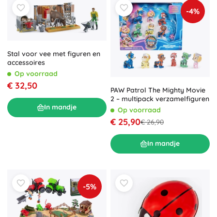
-4%
Stal voor vee met figuren en
accessoires
Op voorraad
€ 32,50
PAW Patrol The Mighty Movie
2 – multipack verzamelfiguren
In mandje
Op voorraad
€ 25,90
€ 26,90
In mandje
-5%