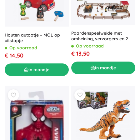
Paardenspeelweide met
Houten autootje – MOL op
omheining, verzorgers en 2
uitstapje
paarden – kunststof set met
Op voorraad
Op voorraad
accessoires
€ 13,50
€ 14,50
In mandje
In mandje