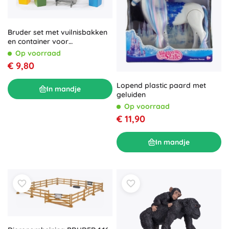
Bruder set met vuilnisbakken
en container voor
afvalwagens 1:16
Op voorraad
€ 9,80
Lopend plastic paard met
In mandje
geluiden
Op voorraad
€ 11,90
In mandje