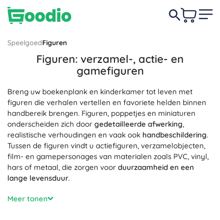
Speelgoed
Figuren
Figuren: verzamel-, actie- en
gamefiguren
Breng uw boekenplank en kinderkamer tot leven met
figuren die verhalen vertellen en favoriete helden binnen
handbereik brengen. Figuren, poppetjes en miniaturen
onderscheiden zich door
gedetailleerde afwerking
,
realistische verhoudingen en vaak ook
handbeschildering
.
Tussen de figuren vindt u actiefiguren, verzamelobjecten,
film- en gamepersonages van materialen zoals PVC, vinyl,
hars of metaal, die zorgen voor
duurzaamheid en een
lange levensduur
.
Kies uit verschillende groottes en schalen (1:6, 1:12, 1:18) –
Meer tonen
van kleine zakformaat mini’s tot opvallende beelden voor
in de vitrine. Veel actiefiguren hebben
bewegende