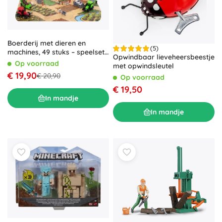
Boerderij met dieren en
(5)
machines, 49 stuks – speelset
Opwindbaar lieveheersbeestje
voor kinderen
Op voorraad
met opwindsleutel
€ 19,90
€ 20,90
Op voorraad
€ 19,50
In mandje
In mandje