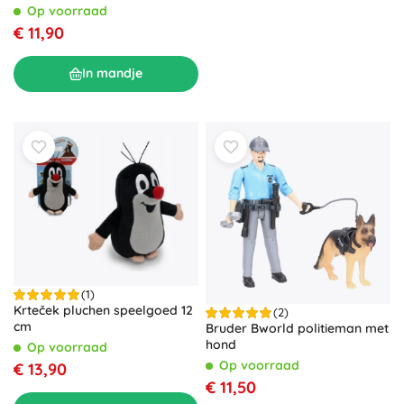
Op voorraad
€ 11,90
In mandje
(1)
Krteček pluchen speelgoed 12
(2)
cm
Bruder Bworld politieman met
hond
Op voorraad
Op voorraad
€ 13,90
€ 11,50