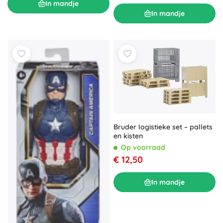
In mandje
In mandje
Bruder logistieke set – pallets
en kisten
Op voorraad
€ 12,50
In mandje