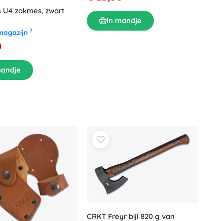
n U4 zakmes, zwart
In mandje
?
magazijn
0
mandje
CRKT Freyr bijl 820 g van