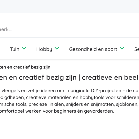
Tuin
Hobby
Gezondheid en sport
S
Huis
Gezelschapsspellen
Amusement
Tuinmeubelen
Fotografie
Outdooruitrusting
Vakantie
Dierenbenodigdheden
n en creatief bezig zijn
Diffusers en geuren
Media
Wandeluitrusting
Reizen
Honden
 en creatief bezig zijn | creatieve en be
Opbergen en organiseren van wasgoed
Gameconsoles
Kamperen
Katten
e vleugels en zet je ideeën om in
Verlichting
Drones
Vissen
Vogels
originele
DIY-projecten – de cat
Naaien en haken
digdheden, creatieve materialen en hobbytools voor schildere
Bescherming en veiligheid
Projectoren
Paddenstoelen plukken
Knaagdieren
mische tools, precieze linialen, snijders en snijmatten, sjablon
Thermometers en weerstations
Elektrische voertuigen
omfortabel werken
voor
beginners én gevorderden
.
+
Meer tonen
Boeken
Stoelen, hangmatten en ligbedden
Bruiloft
ndergronden voor elke stijl: acryl-, aquarel- en plakkaatverf, fi
Laptops
tuurlijke en synthetische vezels, paletten; papier en karton i
n met een
niet-toxische
, vaak met water verdunbare samenstell
Kinderkamer
Bouwsets en puzzels
Cadeaubonnen