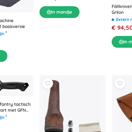
Fällknive
In mandje
Grilon
Extern 
achine
basisversie
€ 94,5
?
ijn
In 
fantry tactisch
wart met GFN
greep en nylon
?
ijn