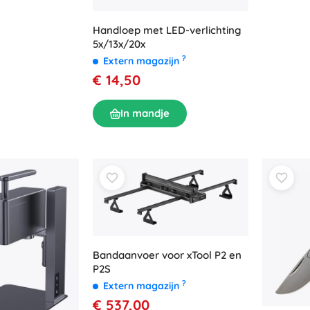
Handloep met LED-verlichting
5x/13x/20x
?
Extern magazijn
€ 14,50
In mandje
Bandaanvoer voor xTool P2 en
P2S
?
Extern magazijn
€ 537,00