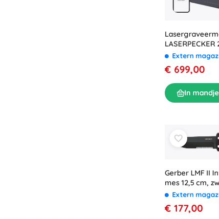
Lasergraveerm
LASERPECKER 2 
Extern magaz
€ 699,00
In mandje
Gerber LMF II In
mes 12,5 cm, z
rubberen hand
Extern magaz
foedraal
€ 177,00