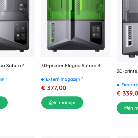
oo Saturn 4
3D-printer Elegoo Saturn 4
3D-printe
?
?
ijn
Extern magazijn
Extern 
€ 377,00
€ 339,
In mandje
In 