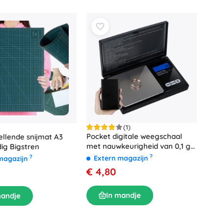
(1)
Pocket digitale weegschaal
ellende snijmat A3
met nauwkeurigheid van 0,1 g
dig Bigstren
en capaciteit van 500 g
?
?
Extern magazijn
magazijn
€ 4,80
In mandje
mandje