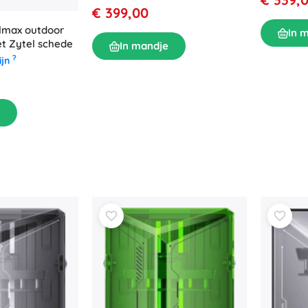
€ 399,00
Elmax outdoor
In 
t Zytel schede
In mandje
?
ijn