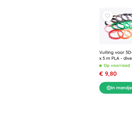
Puzzels
Vulling voor 3D
x 5 m PLA - div
Op voorraad
€ 9,80
In mandje