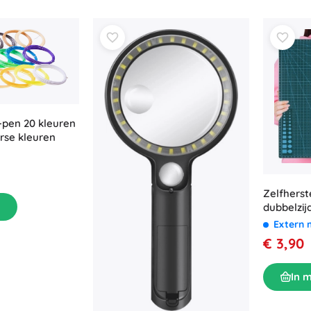
-pen 20 kleuren
erse kleuren
Zelfherst
dubbelzij
Extern 
€ 3,90
In 