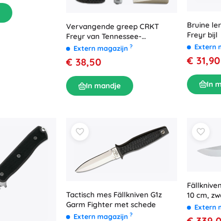
Bruine le
Vervangende greep CRKT
Freyr bijl
Freyr van Tennessee-
hickoryhout
Extern 
?
Extern magazijn
€ 31,90
€ 38,50
In 
In mandje
Fällknive
Tactisch mes Fällkniven G1z
10 cm, zw
Garm Fighter met schede
schede
Extern 
?
Extern magazijn
€ 339,