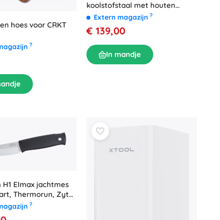
koolstofstaal met houten
handvat
?
Extern magazijn
ren hoes voor CRKT
€ 139,00
?
magazijn
In mandje
mandje
n H1 Elmax jachtmes
art, Thermorun, Zytel
?
magazijn
00