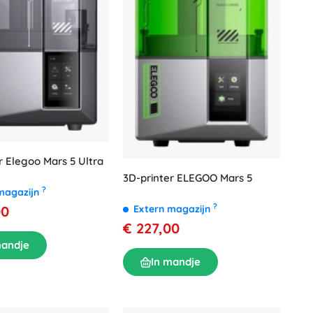
r Elegoo Mars 5 Ultra
3D-printer ELEGOO Mars 5
?
magazijn
?
00
Extern magazijn
€ 227,00
mandje
In mandje