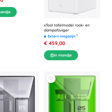
mandje
xTool tafelmodel rook- en
dampafzuiger
?
Extern magazijn
€ 459,00
In mandje