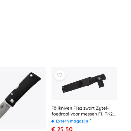
Fällkniven F1ez zwart Zytel-
foedraal voor messen F1, TK2,
PRK, HK9, HK9cx en R2
?
Extern magazijn
€ 25,50