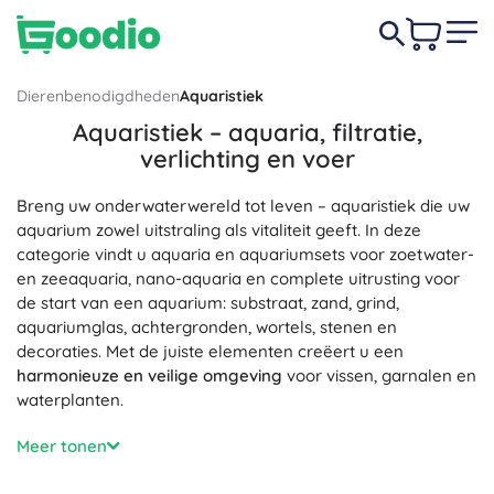
Dierenbenodigdheden
Aquaristiek
Aquaristiek – aquaria, filtratie,
verlichting en voer
Breng uw onderwaterwereld tot leven – aquaristiek die uw
aquarium zowel uitstraling als vitaliteit geeft. In deze
categorie vindt u aquaria en aquariumsets voor zoetwater-
en zeeaquaria, nano-aquaria en complete uitrusting voor
de start van een aquarium: substraat, zand, grind,
aquariumglas, achtergronden, wortels, stenen en
decoraties. Met de juiste elementen creëert u een
harmonieuze en veilige omgeving
voor vissen, garnalen en
waterplanten.
De sleutel tot natuurlijke balans is aquariumbtechniek:
Meer tonen
interne en externe filters, pompen, oppervlakteafzuiger
(skimmer), beluchting, verwarmingselementen met