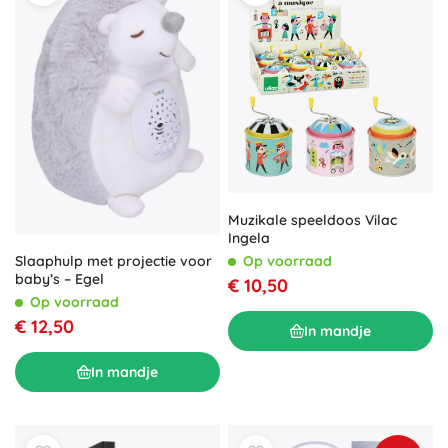
Muzikale speeldoos Vilac
Ingela
Slaaphulp met projectie voor
Op voorraad
baby’s – Egel
€ 10,50
Op voorraad
€ 12,50
In mandje
In mandje