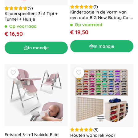
(1)
(9)
Kinderpotje in de vorm van
Kinderspeeltent 3in1 Tipi +
een auto BIG New Bobby Car
Tunnel + Huisje
met stuur en toeter
Op voorraad
Op voorraad
€ 19,50
€ 16,50
In mandje
In mandje
(5)
Eetstoel 3-in-1 Nukido Elite
Houten wandrek voor