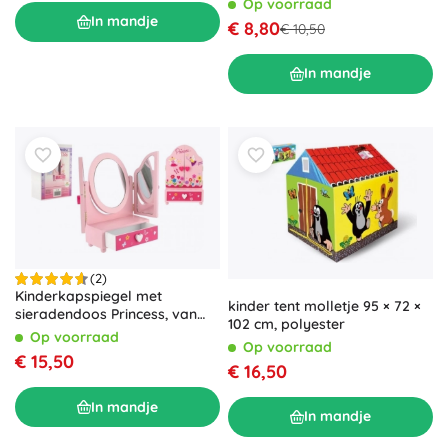
Op voorraad
In mandje
€ 8,80
€ 10,50
In mandje
(2)
Kinderkapspiegel met
kinder tent molletje 95 × 72 ×
sieradendoos Princess, van
102 cm, polyester
hout, roze
Op voorraad
Op voorraad
€ 15,50
€ 16,50
In mandje
In mandje