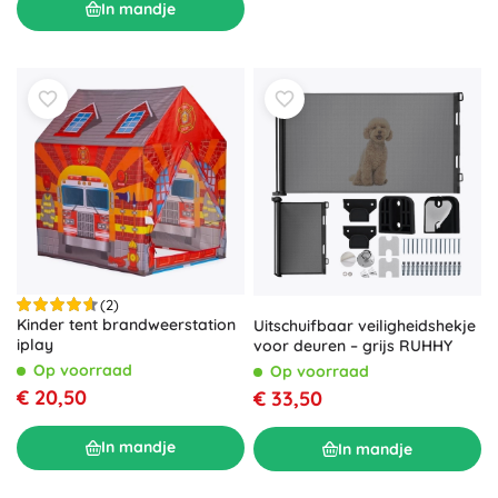
In mandje
(2)
Kinder tent brandweerstation
Uitschuifbaar veiligheidshekje
iplay
voor deuren – grijs RUHHY
Op voorraad
Op voorraad
€ 20,50
€ 33,50
In mandje
In mandje