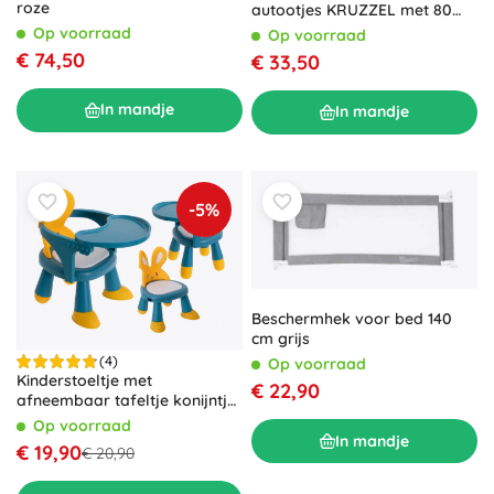
roze
autootjes KRUZZEL met 80
vakken
Op voorraad
Op voorraad
€ 74,50
€ 33,50
In mandje
In mandje
-5%
Beschermhek voor bed 140
cm grijs
(4)
Op voorraad
Kinderstoeltje met
€ 22,90
afneembaar tafeltje konijntje
geel-blauw
Op voorraad
In mandje
€ 19,90
€ 20,90