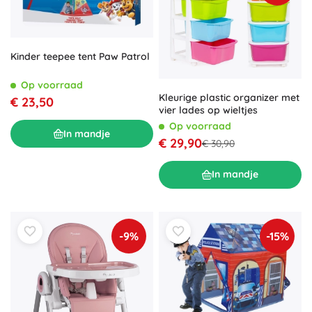
Kinder teepee tent Paw Patrol
Op voorraad
Kleurige plastic organizer met
€ 23,50
vier lades op wieltjes
Op voorraad
In mandje
€ 29,90
€ 30,90
In mandje
-9%
-15%