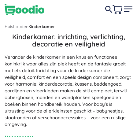
Huishouden
Kinderkamer
Kinderkamer: inrichting, verlichting,
decoratie en veiligheid
Verander de kinderkamer in een knus en functioneel
koninkrijk waar alles zijn plek heeft en de fantasie groeit
met elk detail. Inrichting voor de kinderkamer die
veiligheid
,
comfort
en een
speels design
combineert, zorgt
voor harmonie: kinderdecoratie, kussens, beddengoed,
gordijnen en vloerkleden maken de stijl compleet, terwijl
opbergboxen, manden en wandplanken speelgoed en
boeken binnen handbereik houden. Voor baby’s is
uitrusting voor de allerkleinsten geschikt – babynestjes,
stootranden of verschoonaccessoires – voor een rustige
omgeving.
Voor ontspannen avonden en slapen zonder angst is