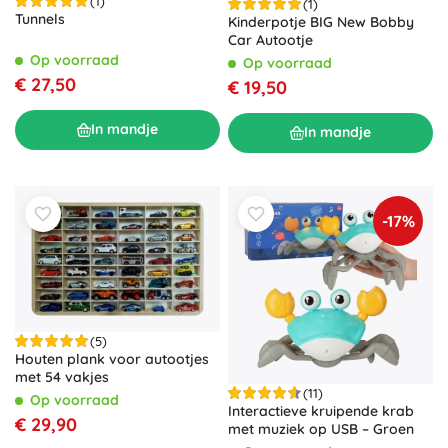
(1)
(1)
Tunnels
Kinderpotje BIG New Bobby
Car Autootje
Op voorraad
Op voorraad
€ 27,50
€ 19,50
In mandje
In mandje
-17%
(5)
Houten plank voor autootjes
met 54 vakjes
(11)
Op voorraad
Interactieve kruipende krab
€ 29,90
met muziek op USB – Groen