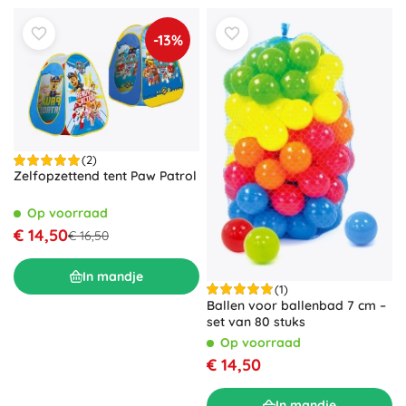
-13%
(2)
Zelfopzettend tent Paw Patrol
Op voorraad
€ 14,50
€ 16,50
In mandje
(1)
Ballen voor ballenbad 7 cm –
set van 80 stuks
Op voorraad
€ 14,50
In mandje