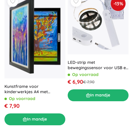
-13%
LED-strip met
bewegingssensor voor USB en
batterij 2M koud wit
Op voorraad
€ 6,90
€ 7,90
Kunstframe voor
kinderwerkjes A4 met
In mandje
opbergruimte voor 150
Op voorraad
creaties KRUZZEL
€ 7,90
In mandje