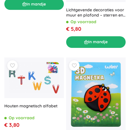
In mandje
Lichtgevende decoraties voor
muur en plafond – sterren en
hemellichamen, 41 stuks
Op voorraad
€ 5,80
In mandje
Houten magnetisch alfabet
Op voorraad
€ 3,80