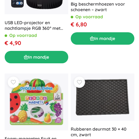
Big beschermhoezen voor
schoenen – zwart
Op voorraad
USB LED-projector en
€ 6,80
nachtlampje RGB 360° met
afstandsbediening
Op voorraad
In mandje
€ 4,90
In mandje
Rubberen deurmat 30 × 40
cm, zwart
Foam-magneten Fruit en