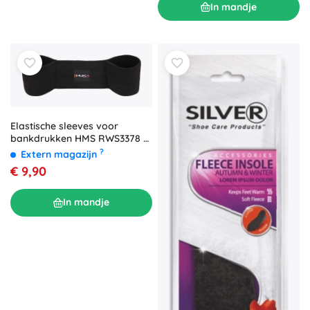
In mandje
Elastische sleeves voor
bankdrukken HMS RWS3378 –
maat L
?
Extern magazijn
€ 9,90
In mandje