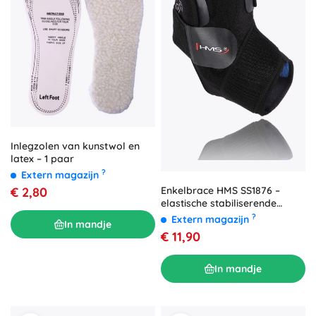
Inlegzolen van kunstwol en
latex – 1 paar
?
Extern magazijn
€ 2,80
Enkelbrace HMS SS1876 –
elastische stabiliserende
bandage met verstevigingen
?
Extern magazijn
In mandje
€ 11,90
In mandje