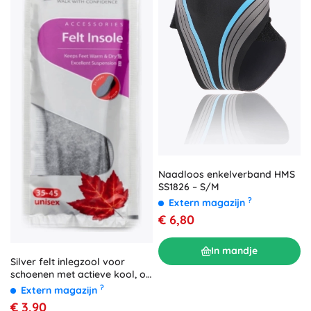
Naadloos enkelverband HMS
SS1826 – S/M
?
Extern magazijn
€ 6,80
In mandje
Silver felt inlegzool voor
schoenen met actieve kool, op
maat te knippen 35–45
?
Extern magazijn
€ 3,90