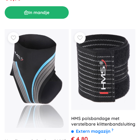
In mandje
HMS polsbandage met
verstelbare klittenbandsluiting
?
Extern magazijn
€ 4,80