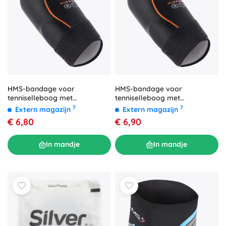
HMS-bandage voor
HMS-bandage voor
tenniselleboog met
tenniselleboog met
drukinzetstuk – L
drukinzetstuk – XL
?
?
Extern magazijn
Extern magazijn
€ 6,80
€ 6,90
In mandje
In mandje