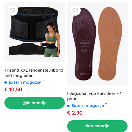
Trizand XXL lendensteunband
met magneten
?
Extern magazijn
€ 10,50
Inlegzolen van kunstleer – 1
paar
In mandje
?
Extern magazijn
€ 2,90
In mandje