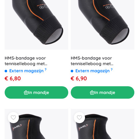
HMS-bandage voor
HMS-bandage voor
tenniselleboog met
tenniselleboog met
drukinzetstuk – S
drukinzetstuk – M
?
?
Extern magazijn
Extern magazijn
€ 6,80
€ 6,90
In mandje
In mandje