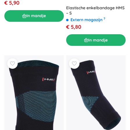
€ 5,90
Elastische enkelbandage HMS
– S
In mandje
?
Extern magazijn
€ 5,80
In mandje