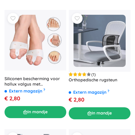
(1)
Siliconen bescherming voor
Orthopedische rugsteun
hallux valgus met
teenseparator – 2 stuks
?
Extern magazijn
?
Extern magazijn
€ 2,80
€ 2,80
In mandje
In mandje