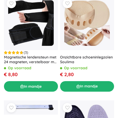
(3)
Onzichtbare schoeninlegzolen
Magnetische lendensteun met
Soulima
24 magneten, verstelbaar met
klittenband 110 × 20 cm
Op voorraad
Op voorraad
€ 2,80
€ 8,80
In mandje
In mandje