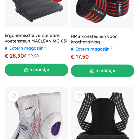
Ergonomische verstelbare
HMS kniesteunen voor
voetensteun MACLEAN MC-831
krachttraining
?
Extern magazijn
?
Extern magazijn
€ 28,90
€ 17,50
€ 29,90
In mandje
In mandje