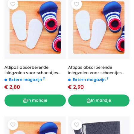
Attipas absorberende
Attipas absorberende
inlegzolen voor schoentjes
inlegzolen voor schoentjes
maat S
XXL (135–145 mm)
?
?
Extern magazijn
Extern magazijn
€ 2,80
€ 2,90
In mandje
In mandje