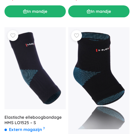
In mandje
In mandje
Elastische elleboogbandage
HMS LO1525 – S
?
Extern magazijn