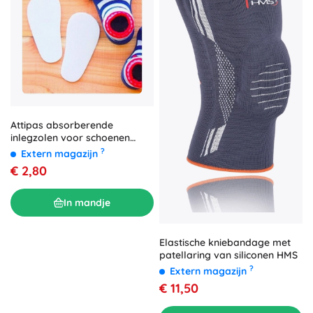
Attipas absorberende
inlegzolen voor schoenen
XXXL (25,5) 146–155 mm
?
Extern magazijn
€ 2,80
In mandje
Elastische kniebandage met
patellaring van siliconen HMS
?
Extern magazijn
€ 11,50