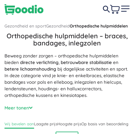
Gezondheid en sport
Gezondheid
Orthopedische hulpmiddelen
Orthopedische hulpmiddelen – braces,
bandages, inlegzolen
Beweeg zonder zorgen – orthopedische hulpmiddelen
bieden
directe verlichting
,
betrouwbare stabilisatie
en
betere lichaamshouding
bij dagelijkse activiteiten en sport.
In deze categorie vind je knie- en enkelbraces, elastische
bandages voor pols en elleboog, inlegzolen en hielcups,
lendensteunen, houdings- en halluxcorrectors,
orthopedische kussens en kinesiotapes.
Anatomisch gevormde constructies met verstelbare
Meer tonen
compressie en klittenbandsluitingen geven
gerichte
ondersteuning
en
stabilisatie van de gewrichten
.
Wij bevelen aan
Laagste prijs
Hoogste prijs
Op basis van beoordeling
Ademende 3D-breisels, gelpads, dempende schuimen en
traagschuim verdelen de druk, verminderen schokken en