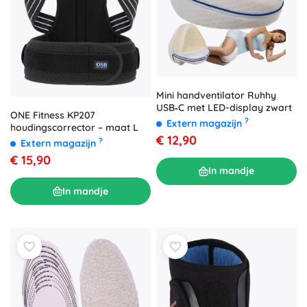
Mini handventilator Ruhhy
USB‑C met LED-display zwart
ONE Fitness KP207
?
Extern magazijn
houdingscorrector – maat L
€ 12,90
?
Extern magazijn
€ 15,90
In mandje
In mandje