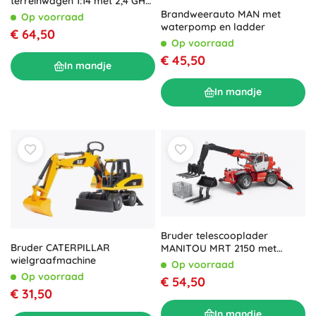
terreinwagen 1:14 met 2,4 GHz
en 4WD – Groen
Brandweerauto MAN met
Op voorraad
waterpomp en ladder
€ 64,50
Op voorraad
€ 45,50
In mandje
In mandje
Bruder telescooplader
Bruder CATERPILLAR
MANITOU MRT 2150 met
wielgraafmachine
accessoires 1:16
Op voorraad
Op voorraad
€ 54,50
€ 31,50
In mandje