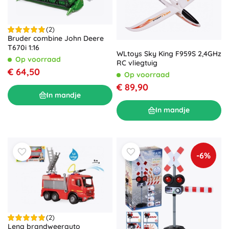
(2)
Bruder combine John Deere
T670i 1:16
WLtoys Sky King F959S 2,4GHz
Op voorraad
RC vliegtuig
€ 64,50
Op voorraad
€ 89,90
In mandje
In mandje
-6%
(2)
Lena brandweerauto