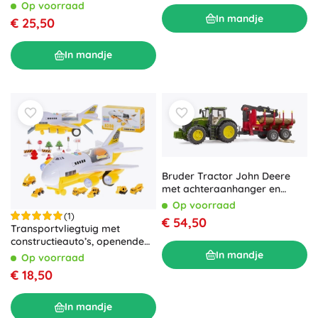
cm
Op voorraad
In mandje
€ 25,50
In mandje
Bruder Tractor John Deere
met achteraanhanger en
boomstammen
Op voorraad
(1)
€ 54,50
Transportvliegtuig met
constructieauto’s, openende
romp en lichteffecten
In mandje
Op voorraad
€ 18,50
In mandje