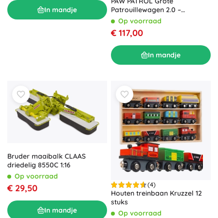
PAW PATROL Grote
In mandje
Patrouillewagen 2.0 –
vrachtwagen met Ryders
Op voorraad
quad
€ 117,00
In mandje
Bruder maaibalk CLAAS
driedelig 8550C 1:16
Op voorraad
(4)
€ 29,50
Houten treinbaan Kruzzel 12
stuks
In mandje
Op voorraad