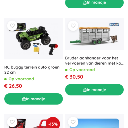
In mandje
Bruder aanhanger voor het
vervoeren van dieren met koe
RC buggy terrein auto groen
1:16
Op voorraad
22 cm
€ 30,50
Op voorraad
€ 26,50
In mandje
In mandje
-13%