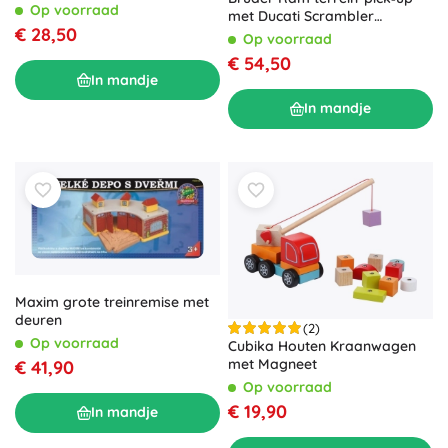
Op voorraad
met Ducati Scrambler
€ 28,50
motorfiets en figuur
Op voorraad
€ 54,50
In mandje
In mandje
Maxim grote treinremise met
deuren
(2)
Op voorraad
Cubika Houten Kraanwagen
met Magneet
€ 41,90
Op voorraad
€ 19,90
In mandje