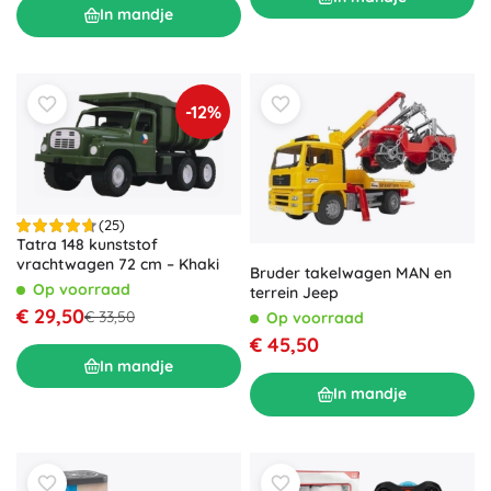
In mandje
-12%
(25)
Tatra 148 kunststof
vrachtwagen 72 cm – Khaki
Bruder takelwagen MAN en
Op voorraad
terrein Jeep
€ 29,50
€ 33,50
Op voorraad
€ 45,50
In mandje
In mandje