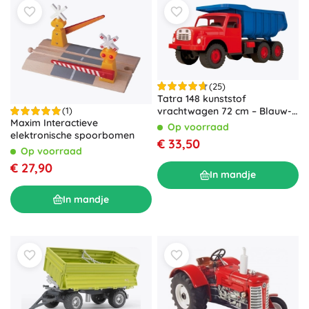
(25)
Tatra 148 kunststof
vrachtwagen 72 cm – Blauw-
(1)
Maxim Interactieve
rood
Op voorraad
elektronische spoorbomen
€ 33,50
Op voorraad
€ 27,90
In mandje
In mandje