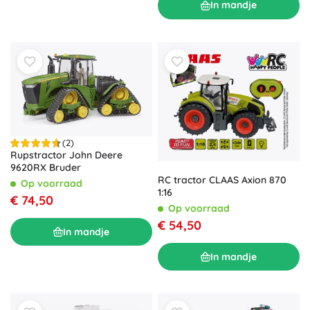
In mandje
(2)
Rupstractor John Deere
9620RX Bruder
RC tractor CLAAS Axion 870
Op voorraad
1:16
€ 74,50
Op voorraad
€ 54,50
In mandje
In mandje