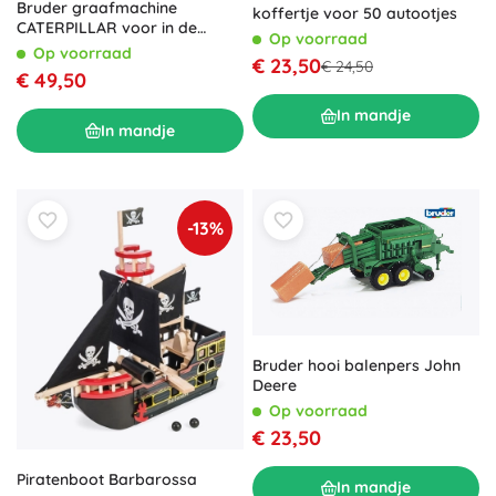
Bruder graafmachine
koffertje voor 50 autootjes
CATERPILLAR voor in de
Op voorraad
zandbak
Op voorraad
€ 23,50
€ 24,50
€ 49,50
In mandje
In mandje
-13%
Bruder hooi balenpers John
Deere
Op voorraad
€ 23,50
Piratenboot Barbarossa
In mandje