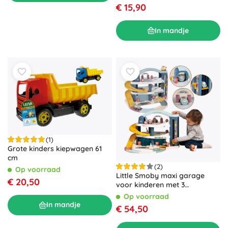
€ 15,90
In mandje
(1)
Grote kinders kiepwagen 61
cm
(2)
Op voorraad
Little Smoby maxi garage
€ 20,50
voor kinderen met 3
verdiepingen, lift en wasstraat
Op voorraad
In mandje
€ 54,50