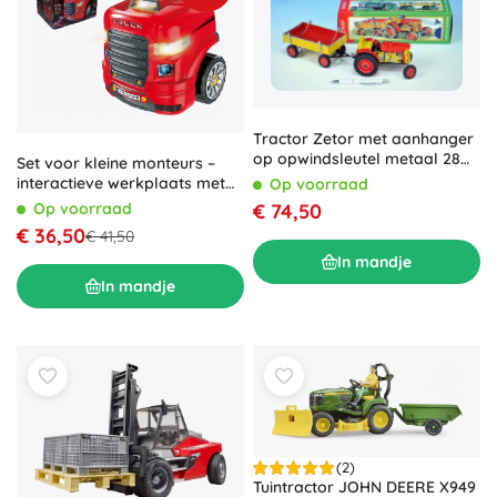
Tractor Zetor met aanhanger
op opwindsleutel metaal 28
Set voor kleine monteurs –
cm KOVAP – Rood
interactieve werkplaats met
Op voorraad
vrachtwagen en stuur
Op voorraad
€ 74,50
€ 36,50
€ 41,50
In mandje
In mandje
(2)
Tuintractor JOHN DEERE X949