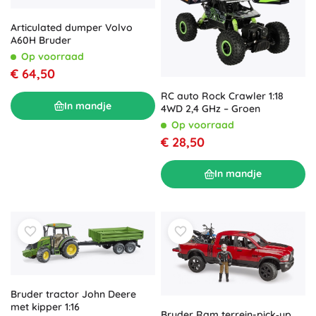
Articulated dumper Volvo
A60H Bruder
Op voorraad
€ 64,50
RC auto Rock Crawler 1:18
In mandje
4WD 2,4 GHz – Groen
Op voorraad
€ 28,50
In mandje
Bruder tractor John Deere
met kipper 1:16
Bruder Ram terrein-pick‑up