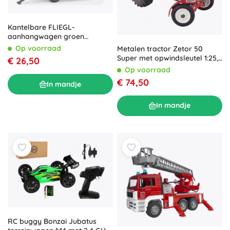
Kantelbare FLIEGL-
aanhangwagen groen
driezijdig voor BRUDER-
Op voorraad
Metalen tractor Zetor 50
tractoren
Super met opwindsleutel 1:25,
€ 26,50
rood
Op voorraad
€ 74,50
In mandje
In mandje
RC buggy Bonzai Jubatus