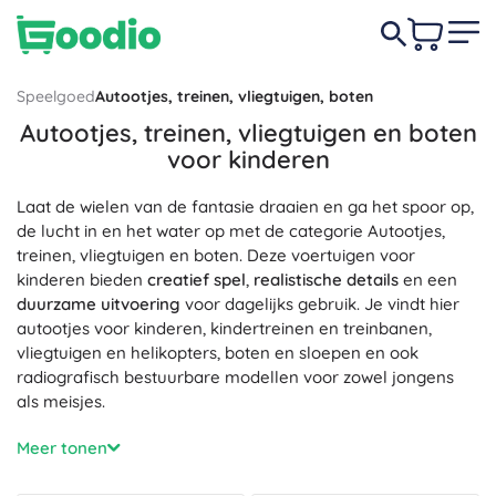
Speelgoed
Autootjes, treinen, vliegtuigen, boten
Autootjes, treinen, vliegtuigen en boten
voor kinderen
Laat de wielen van de fantasie draaien en ga het spoor op,
de lucht in en het water op met de categorie Autootjes,
treinen, vliegtuigen en boten. Deze voertuigen voor
kinderen bieden
creatief spel
,
realistische details
en een
duurzame uitvoering
voor dagelijks gebruik. Je vindt hier
autootjes voor kinderen, kindertreinen en treinbanen,
vliegtuigen en helikopters, boten en sloepen en ook
radiografisch bestuurbare modellen voor zowel jongens
als meisjes.
Voor kleine machinisten zijn er
Treinen
– locomotieven,
Meer tonen
wagonnetjes en rails om je eigen treinbaan te bouwen.
Rijden met de trein ontwikkelt de
fijne motoriek
, de
oog-