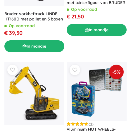
met tuinierfiguur van BRUDER
Op voorraad
Bruder vorkheftruck LINDE
€ 21,50
HT160D met pallet en 3 boxen
Op voorraad
In mandje
€ 39,50
In mandje
-5%
(2)
Aluminium HOT WHEELS-