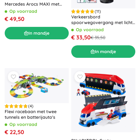
Mercedes Arocs MAXI met
waterkanon
Op voorraad
(11)
Verkeersbord
€ 49,50
spoorwegovergang met licht
en geluid 78 cm KLEIN
Op voorraad
In mandje
€ 33,50
€ 35,50
In mandje
(4)
Flexi racebaan met twee
tunnels en batterijauto's
Op voorraad
€ 22,50