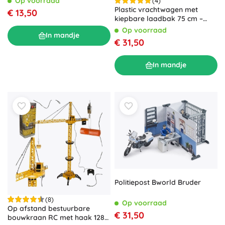
Op voorraad
(4)
Plastic vrachtwagen met
€ 13,50
kiepbare laadbak 75 cm –
Rood
Op voorraad
In mandje
€ 31,50
In mandje
Politiepost Bworld Bruder
(8)
Op voorraad
Op afstand bestuurbare
€ 31,50
bouwkraan RC met haak 128