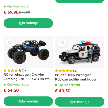
Op voorraad
€ 69,90
€ 79,90
In mandje
(3)
(3)
RC terreinwagen Crawler
Bruder Jeep Wrangler
Climbing Car 1:10 4WD 48 cm –
Rubicon politie met figuur
Blauw
Op voorraad
Op voorraad
€ 64,50
€ 40,50
In mandje
In mandje