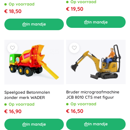
Op voorraad
Op voorraad
€ 19,50
€ 18,50
In mandje
In mandje
Bruder micrograafmachine
Speelgoed Betonmolen
JCB 8010 CTS met figuur
zonder merk WADER
Op voorraad
Op voorraad
€ 16,50
€ 16,90
In mandje
In mandje