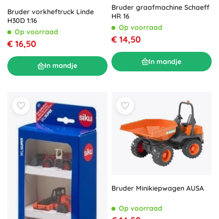
Bruder graafmachine Schaeff
Bruder vorkheftruck Linde
HR 16
H30D 1:16
Op voorraad
Op voorraad
€ 14,50
€ 16,50
In mandje
In mandje
Bruder Minikiepwagen AUSA
Op voorraad