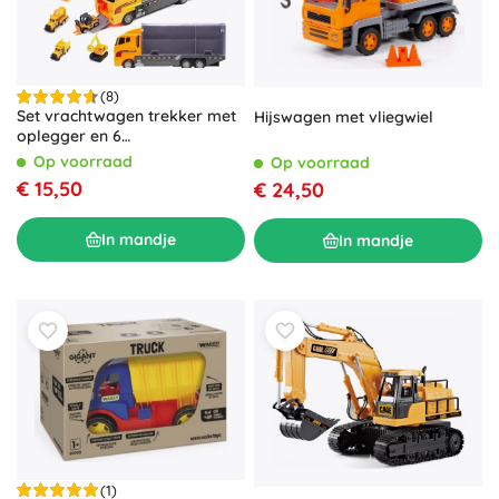
(8)
Set vrachtwagen trekker met
Hijswagen met vliegwiel
oplegger en 6
bouwvoertuigjes
Op voorraad
Op voorraad
€ 15,50
€ 24,50
In mandje
In mandje
(1)