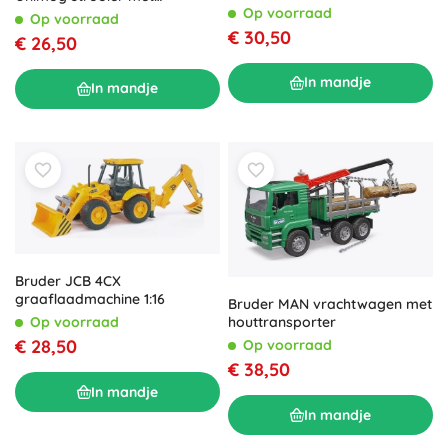
Op voorraad
sneeuwschuif
Op voorraad
€ 30,50
€ 26,50
In mandje
In mandje
Bruder JCB 4CX
graaflaadmachine 1:16
Bruder MAN vrachtwagen met
Op voorraad
houttransporter
€ 28,50
Op voorraad
€ 38,50
In mandje
In mandje