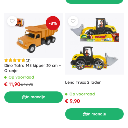
-8%
(3)
Dino Tatra 148 kipper 30 cm –
Oranje
Op voorraad
Lena Truxx 2 lader
€ 11,90
€ 12,90
Op voorraad
In mandje
€ 9,90
In mandje