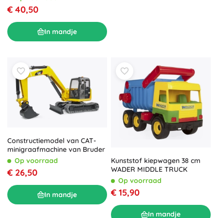
€ 40,50
In mandje
Constructiemodel van CAT-
minigraafmachine van Bruder
Kunststof kiepwagen 38 cm
Op voorraad
WADER MIDDLE TRUCK
€ 26,50
Op voorraad
€ 15,90
In mandje
In mandje