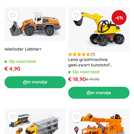
-6%
Wiellader Liebherr
(1)
Lena graafmachine
Op voorraad
geel‑zwart kunststof
€ 4,90
graafmachine voor kinderen
Op voorraad
€ 18,90
€ 19,90
In mandje
In mandje