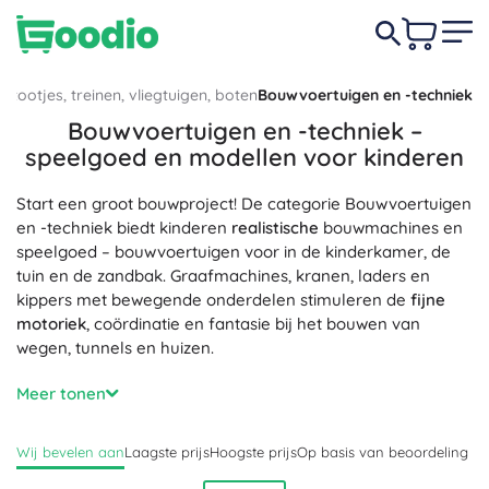
Autootjes, treinen, vliegtuigen, boten
Bouwvoertuigen en -techniek
Bouwvoertuigen en -techniek –
speelgoed en modellen voor kinderen
Start een groot bouwproject! De categorie Bouwvoertuigen
en -techniek biedt kinderen
realistische
bouwmachines en
speelgoed – bouwvoertuigen voor in de kinderkamer, de
tuin en de zandbak. Graafmachines, kranen, laders en
kippers met bewegende onderdelen stimuleren de
fijne
motoriek
, coördinatie en fantasie bij het bouwen van
wegen, tunnels en huizen.
Kies uit kunststof bouwvoertuigen voor in het zand,
Meer tonen
duurzame
modellen voor buiten of gedetailleerde metalen
modellen op schaal 1:16 en 1:50 van
veilige
en niet-
Wij bevelen aan
Laagste prijs
Hoogste prijs
Op basis van beoordeling
schadelijke materialen. RC-bouwtechniek met
afstandsbediening valt op door lampen, geluiden en