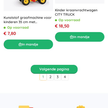
Kinder kraanvrachtwagen
CITY TRUCK
Kunststof graafmachine voor
Op voorraad
kinderen 35 cm met
€ 18,50
chauffeurfiguur
Op voorraad
€ 7,80
In mandje
In mandje
Volgende pagina
1
2
3
4