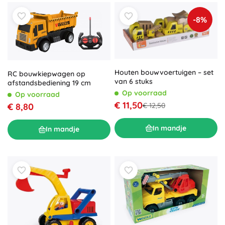
-8%
Houten bouwvoertuigen – set
RC bouwkiepwagen op
van 6 stuks
afstandsbediening 19 cm
Op voorraad
Op voorraad
€ 11,50
€ 8,80
€ 12,50
In mandje
In mandje