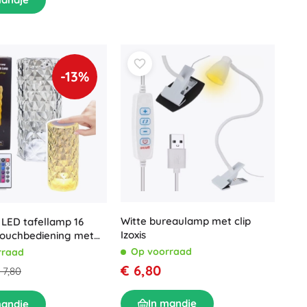
-13%
Witte bureaulamp met clip
n LED tafellamp 16
Izoxis
touchbediening met
bediening
Op voorraad
rraad
€ 6,80
 7,80
In mandje
mandje