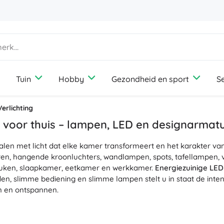
Tuin
Hobby
Gezondheid en sport
S
Huis
Amusement
Gezelschapsspellen
Tuinmeubelen
Fotografie
Outdooruitrusting
Vakantie
Dierenbenodigdheden
Verlichting
Diffusers en geuren
Media
Wandeluitrusting
Reizen
Honden
g voor thuis – lampen, LED en designarmat
Opbergen en organiseren van wasgoed
Gameconsoles
Kamperen
Katten
ralen met licht dat elke kamer transformeert en het karakter van
Verlichting
Drones
Vissen
Vogels
Naaien en haken
n, hangende kroonluchters, wandlampen, spots, tafellampen, v
Bescherming en veiligheid
Projectoren
Paddenstoelen plukken
Knaagdieren
uken, slaapkamer, eetkamer en werkkamer.
Energiezuinige LED
Thermometers en weerstations
Elektrische voertuigen
n, slimme bediening en slimme lampen stelt u in staat de inten
+
Meer tonen
n en ontspannen.
Boeken
Stoelen, hangmatten en ligbedden
Bruiloft
Laptops
 staat synoniem voor
energie-efficiëntie
,
laag energieverbruik
,
 het lichtvermogen (lumen), de kleurtemperatuur van warm tot
Kinderkamer
Bouwsets en puzzels
Cadeaubonnen