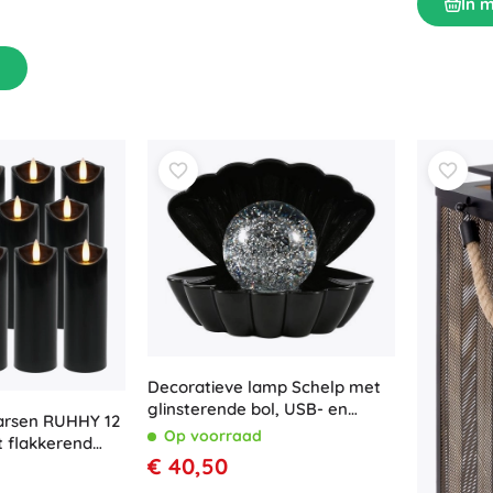
In 
Decoratieve lamp Schelp met
glinsterende bol, USB- en
arsen RUHHY 12
batterijvoeding
Op voorraad
t flakkerend
€ 40,50