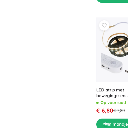
LED-strip met
bewegingssens
Op voorraad
€ 6,80
€ 7,80
In mandje