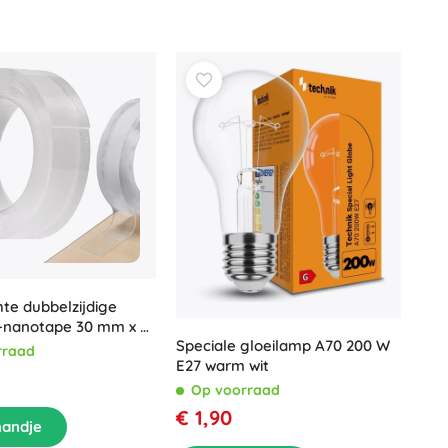
te dubbelzijdige
nanotape 30 mm x 3
Speciale gloeilamp A70 200 W
rraad
E27 warm wit
Op voorraad
€ 1,90
mandje