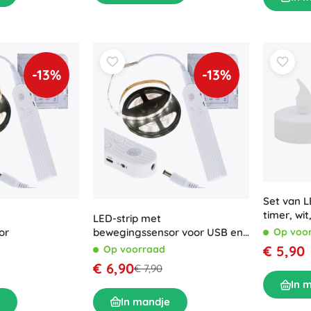
-13%
-13%
Set van L
timer, wit
LED-strip met
stuks)
or
bewegingssensor voor USB en
Op voo
batterij 2M koud wit
€ 5,90
Op voorraad
€ 6,90
€ 7,90
In 
In mandje