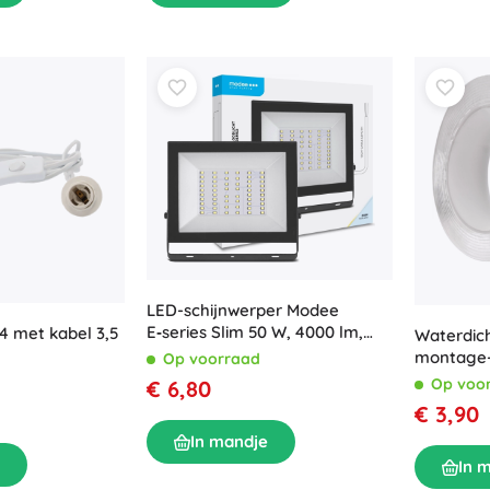
LED-schijnwerper Modee
E‑series Slim 50 W, 4000 lm,
 met kabel 3,5
Waterdich
6000 K, IP65, 120°
montage-
Op voorraad
m
Op voo
€ 6,80
€ 3,90
In mandje
In 