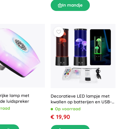
In mandje
rijke lamp met
Decoratieve LED lampje met
de luidspreker
kwallen op batterijen en USB-
kabel
rraad
Op voorraad
€ 19,90