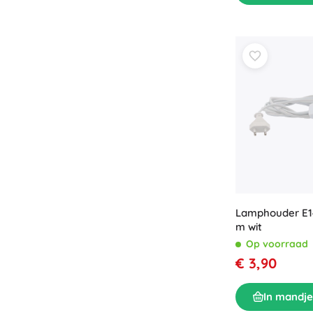
Lamphouder E14
m wit
Op voorraad
€ 3,90
In mandje