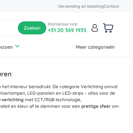
Verzending en betaling
Contact
Klantenservice:
Zoeken
+31 20 369 1935
eizoen
Meer categorieën
Schoonmaak
Batterijen en opladen
Tuin speelgoed
Zwembaden
Winkel
Gezondheid
Halloween
Auto-moto
Reiniging van vloeren en tapijten
Accessoires
Zdravotnické potřeby
Batterijen en laden
uren
Prullenbakken
Zwembaden
Massagehulpmiddelen
Interieurbekleding en -accessoires
 het interieur benadrukt. De categorie Verlichting omvat
Schoonmaakbenodigdheden
Opblaasspeelgoed
Orthopedische hulpmiddelen
Veiligheid
Schilderen
loerlampen, LED-panelen en LED-strips – alles voor de
Ramen wassen
Bubbelbaden
Gezondheidsapparatuur
Elektrische uitrusting
-verlichting
met CCT/RGB‑technologie,
Organisatie
Autoverzorging
siteit en kleur af te stemmen voor een
prettige sfeer
om
+
Meer tonen
Rookaccessoires
Parasols en schermen
lange levensduur
en
hoogwaardige lichtopbrengst
. U
 koel wit (ca. 2700–6500 K) en een hoge kleurweergave-
Badkamer
Rollenspellen