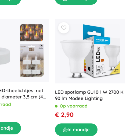
ED-theelichtjes met
LED spotlamp GU10 1 W 2700 K
, diameter 3,5 cm (4
90 lm Modee Lighting
rraad
Op voorraad
€ 2,90
mandje
In mandje