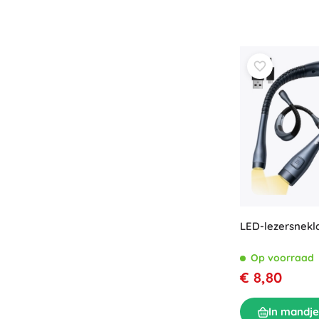
LED-lezersnekl
Op voorraad
€ 8,80
In mandje