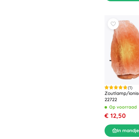
Puzzels
(1)
Zoutlamp/ionis
22722
Op voorraad
€ 12,50
In mandje