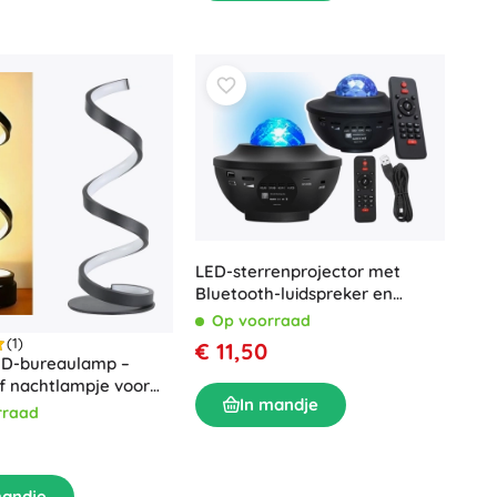
LED-sterrenprojector met
Bluetooth-luidspreker en
afstandsbediening
Op voorraad
(1)
€ 11,50
LED-bureaulamp –
f nachtlampje voor
In mandje
kamer
rraad
mandje