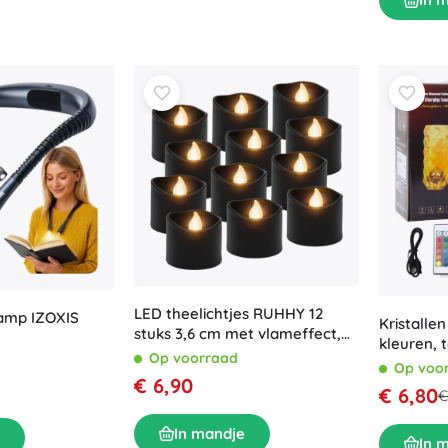
LED theelichtjes RUHHY 12
amp IZOXIS
Kristalle
stuks 3,6 cm met vlam­effect,
kleuren, 
zwart
Op voorraad
afstands
Op voo
€ 6,90
€ 6,80
€
In mandje
In 