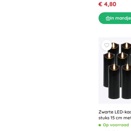
€ 4,80
In mandje
Zwarte LED-ka
stuks 15 cm me
vlam-effect
Op voorraad