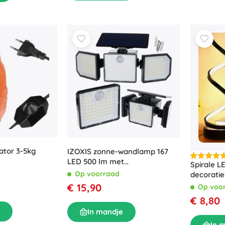
ator 3-5kg
IZOXIS zonne-wandlamp 167
LED 500 lm met
Spirale 
afstandsbediening en
Op voorraad
decoratie
bewegingssensor
de slaap
€ 15,90
Op voo
€ 8,80
In mandje
In 