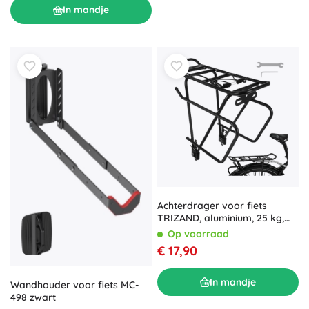
In mandje
Achterdrager voor fiets
TRIZAND, aluminium, 25 kg,
voor fietsen 24–29”
Op voorraad
€ 17,90
In mandje
Wandhouder voor fiets MC-
498 zwart