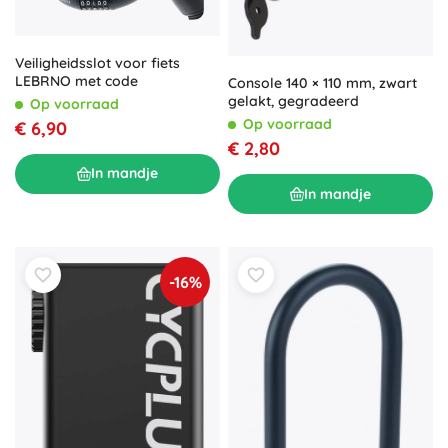
Veiligheidsslot voor fiets
LEBRNO met code
Console 140 × 110 mm, zwart
gelakt, gegradeerd
Op voorraad
Op voorraad
€ 6,90
€ 2,80
In mandje
In mandje
-16%