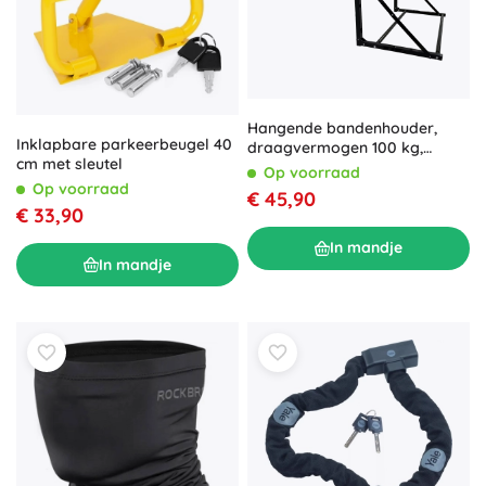
Hangende bandenhouder,
Inklapbare parkeerbeugel 40
draagvermogen 100 kg,
cm met sleutel
verstelbare breedte 80–120
Op voorraad
cm
Op voorraad
€ 45,90
€ 33,90
In mandje
In mandje