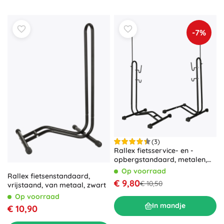
-7%
(3)
Rallex fietsservice- en -
opbergstandaard, metalen,
vrijstaand, 16–27,5"
Op voorraad
Rallex fietsenstandaard,
€ 9,80
€ 10,50
vrijstaand, van metaal, zwart
Op voorraad
In mandje
€ 10,90