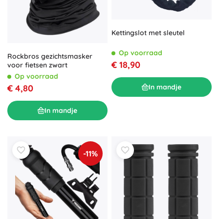
Kettingslot met sleutel
Op voorraad
Rockbros gezichtsmasker
€ 18,90
voor fietsen zwart
Op voorraad
In mandje
€ 4,80
In mandje
-11%