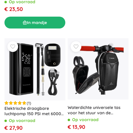
Op voorraad
€ 23,50
In mandje
(1)
Waterdichte universele tas
Elektrische draagbare
voor het stuur van de
luchtpomp 150 PSI met 6000
elektrische step Trizand
mAh powerbank en LED-
Op voorraad
Op voorraad
zaklamp
€ 13,90
€ 27,90