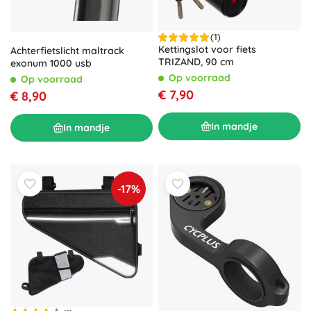
(1)
Kettingslot voor fiets
Achterfietslicht maltrack
TRIZAND, 90 cm
exonum 1000 usb
Op voorraad
Op voorraad
€ 7,90
€ 8,90
In mandje
In mandje
-17%