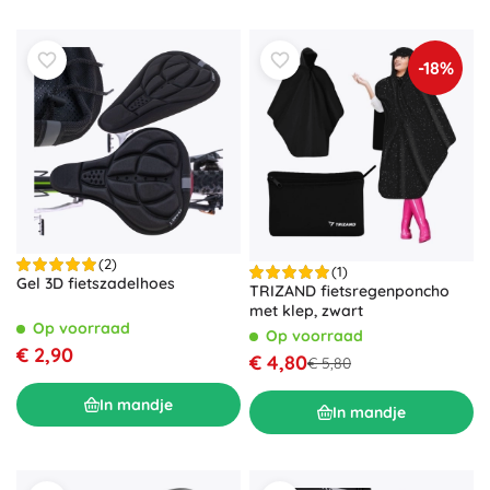
-18%
(2)
(1)
Gel 3D fietszadelhoes
TRIZAND fietsregenponcho
met klep, zwart
Op voorraad
Op voorraad
€ 2,90
€ 4,80
€ 5,80
In mandje
In mandje