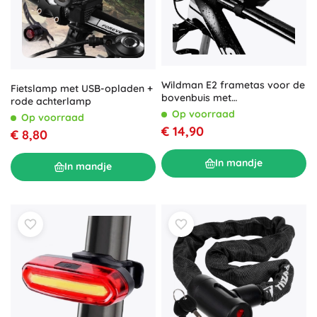
Wildman E2 frametas voor de
Fietslamp met USB-opladen +
bovenbuis met
rode achterlamp
telefoonhouder 1 l zwart
Op voorraad
Op voorraad
€ 14,90
€ 8,80
In mandje
In mandje