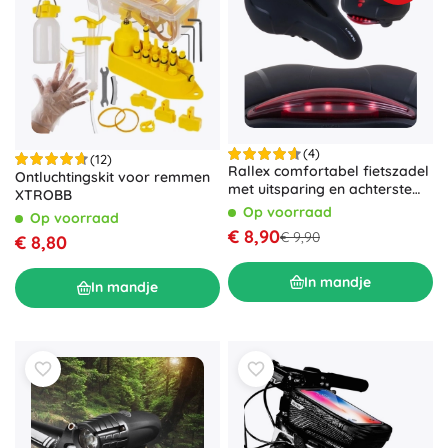
(4)
(12)
Rallex comfortabel fietszadel
Ontluchtingskit voor remmen
met uitsparing en achterste
XTROBB
ledlicht
Op voorraad
Op voorraad
€ 8,90
€ 9,90
€ 8,80
In mandje
In mandje