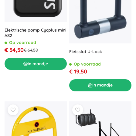
Elektrische pomp Cycplus mini
AS2
Op voorraad
€ 54,50
€ 64,50
Fietsslot U-Lock
In mandje
Op voorraad
€ 19,50
In mandje