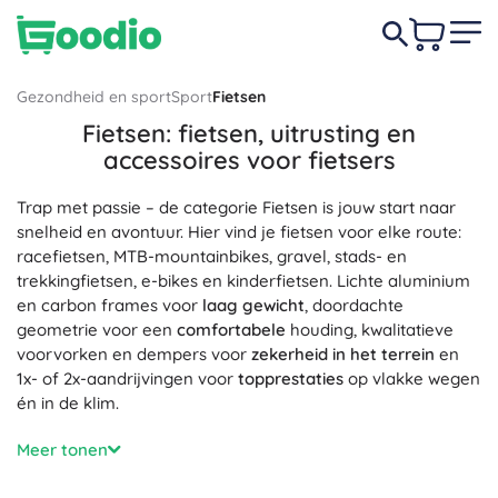
Gezondheid en sport
Sport
Fietsen
Fietsen: fietsen, uitrusting en
accessoires voor fietsers
Trap met passie – de categorie Fietsen is jouw start naar
snelheid en avontuur. Hier vind je fietsen voor elke route:
racefietsen, MTB-mountainbikes, gravel, stads- en
trekkingfietsen, e-bikes en kinderfietsen. Lichte aluminium
en carbon frames voor
laag gewicht
, doordachte
geometrie voor een
comfortabele
houding, kwalitatieve
voorvorken en dempers voor
zekerheid in het terrein
en
1x- of 2x-aandrijvingen voor
topprestaties
op vlakke wegen
én in de klim.
Onderdelen en componenten voor fietsen verhogen
Meer tonen
betrouwbaarheid en snelheid: kettingen, cassettes,
derailleurs, shifters, remhendels, hydraulische en