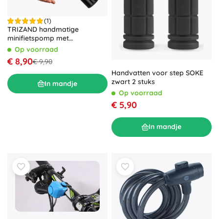
(1)
TRIZAND handmatige
minifietspomp met
framehouder, compacte
Op voorraad
aluminium constructie, 7 bar
€ 8,90
€ 9,90
Handvatten voor step SOKE
zwart 2 stuks
In mandje
Op voorraad
€ 5,90
In mandje