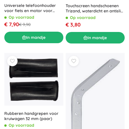
Universele telefoonhouder
Touchscreen handschoenen
voor fiets en motor voor
Trizand, waterdicht en antislip,
navigatie
maat M, zwart
Op voorraad
Op voorraad
€ 7,90
€ 3,80
€ 9,90
In mandje
In mandje
Rubberen handgrepen voor
kruiwagen 32 mm (paar)
Op voorraad