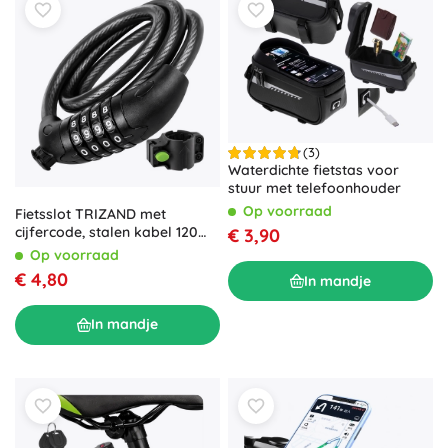
(3)
Waterdichte fietstas voor
stuur met telefoonhouder
Op voorraad
Fietsslot TRIZAND met
cijfercode, stalen kabel 120
€ 3,90
cm, 13,5 mm
Op voorraad
€ 4,80
In mandje
In mandje