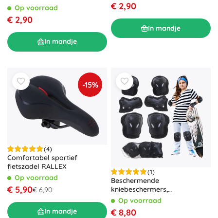
€ 2,90
Op voorraad
€ 2,90
In mandje
In mandje
-15%
(4)
Comfortabel sportief
fietszadel RALLEX
(1)
Op voorraad
Beschermende
€ 5,90
kniebeschermers,
€ 6,90
elleboogbeschermers en
Op voorraad
polsbeschermers voor
€ 8,80
In mandje
skateboards en scooters