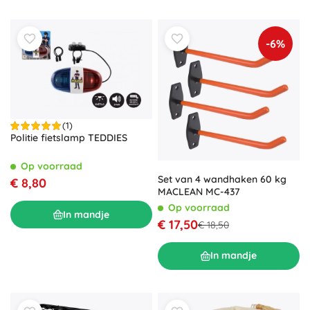
-6%
(1)
Politie fietslamp TEDDIES
Op voorraad
Set van 4 wandhaken 60 kg
€ 8,80
MACLEAN MC-437
Op voorraad
In mandje
€ 17,50
€ 18,50
In mandje