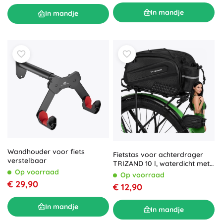
In mandje
In mandje
Wandhouder voor fiets
Fietstas voor achterdrager
verstelbaar
TRIZAND 10 l, waterdicht met
Op voorraad
reflectoren
Op voorraad
€ 29,90
€ 12,90
In mandje
In mandje