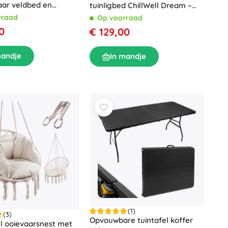
ar veldbed en
tuinligbed ChillWell Dream –
ligstoel met matras,
grijs
rraad
Op voorraad
n draaghoes, beige
0
€ 129,00
mandje
In mandje
(1)
(3)
Opvouwbare tuintafel koffer
l ooievaarsnest met