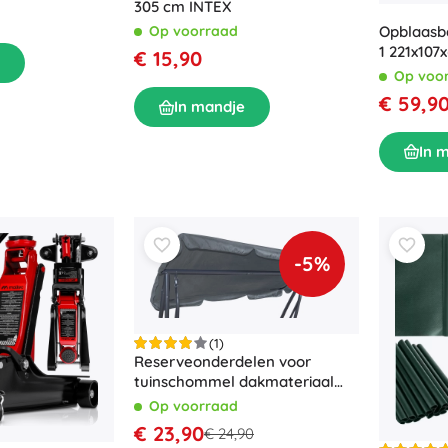
305 cm INTEX
Opblaasba
Op voorraad
1 221x107
€ 15,90
Op voo
€ 59,9
In mandje
In 
-5%
(1)
Reserveonderdelen voor
tuinschommel dakmateriaal
grijs
Op voorraad
€ 23,90
€ 24,90