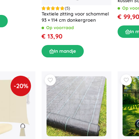
kussen Sof
van 2 stuk
Op voo
(5)
Textiele zitting voor schommel
€ 99,9
93 × 114 cm donkergroen
Op voorraad
In 
€ 13,90
In mandje
-20%