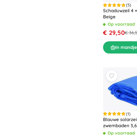
(5)
Schaduwzeil 4 ×
Beige
Op voorraad
€ 29,50
€ 36,
In mandje
(1)
Blauwe solarzei
zwembaden 3,66
Op voorraad