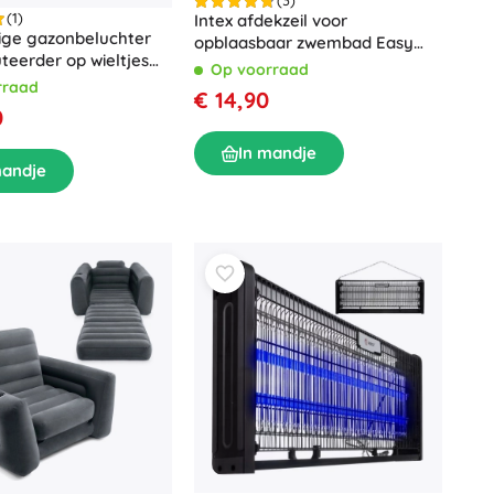
(3)
(1)
Intex afdekzeil voor
ge gazonbeluchter
opblaasbaar zwembad Easy
uteerder op wieltjes
Set 366 cm
Op voorraad
schoenen
rraad
€ 14,90
0
In mandje
mandje