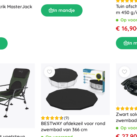
Tuin afsc
rik MasterJack
In mandje
m 450 g/
Op voo
€ 16,90
In 
Zwart sol
(9)
zwembad
BESTWAY afdekzeil voor rond
wateropp
Op voo
zwembad van 366 cm
3,66 m
€ 27,90
et voetsteun