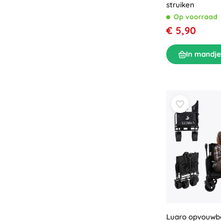
Puzzels
struiken
Op voorraad
€ 5,90
In mandje
Luaro opvouwb