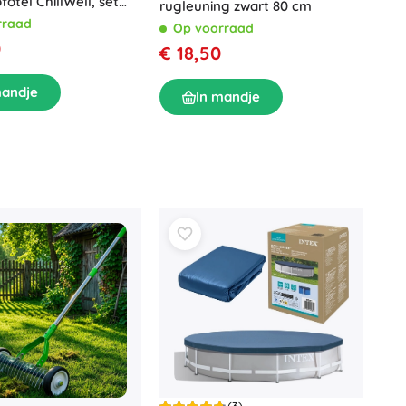
otel ChillWell, set
rugleuning zwart 80 cm
s, lichtgrijs
rraad
Op voorraad
0
€ 18,50
mandje
In mandje