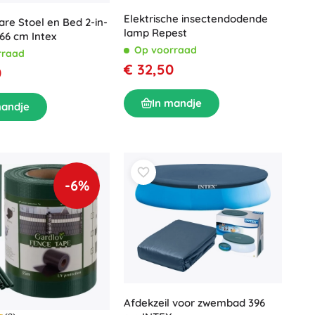
Elektrische insectendodende
re Stoel en Bed 2-in-
lamp Repest
x66 cm Intex
Op voorraad
rraad
€ 32,50
0
In mandje
mandje
-6%
Afdekzeil voor zwembad 396