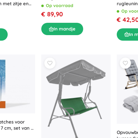
 met zitje en
rugleunin
Op voorraad
Op voo
€ 89,90
€ 42,5
In mandje
In 
atches voor
7 cm, set van 6
Opvouwba