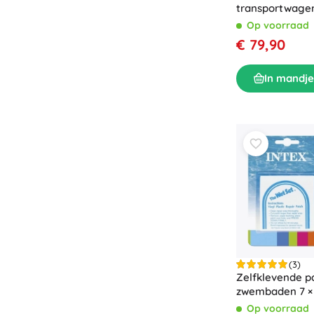
transportwagen
rugleuning
Op voorraad
€ 79,90
In mandje
(3)
Zelfklevende p
zwembaden 7 × 
stuks
Op voorraad