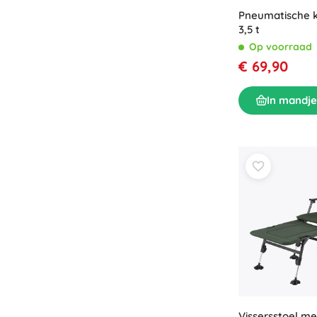
Pneumatische k
3,5 t
Op voorraad
€ 69,90
In mandje
Vissersstoel m