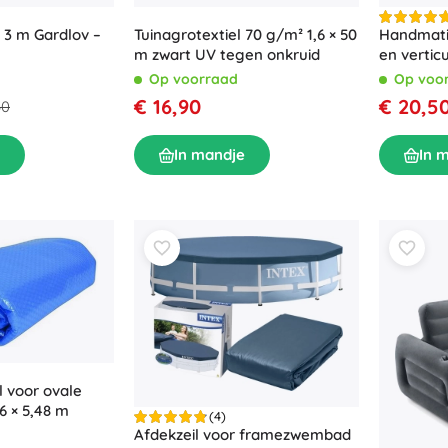
 3 m Gardlov –
Tuinagrotextiel 70 g/m² 1,6 × 50
Handmati
m zwart UV tegen onkruid
en vertic
met hand
Op voorraad
Op voo
€ 16,90
€ 20,5
50
In mandje
In 
l voor ovale
 × 5,48 m
(4)
Afdekzeil voor framezwembad