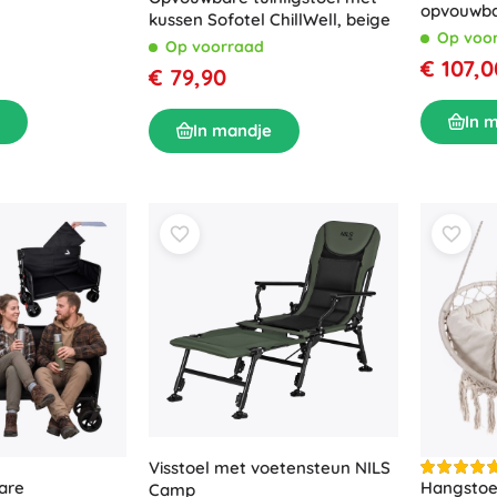
opvouwba
kussen Sofotel ChillWell, beige
tuinzonne
Op voo
Op voorraad
kussen e
€ 107,0
€ 79,90
In 
In mandje
Visstoel met voetensteun NILS
are
Hangstoe
Camp