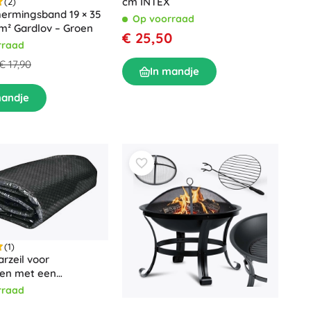
cm INTEX
(2)
hermingsband 19 × 35
Op voorraad
m² Gardlov – Groen
€ 25,50
rraad
€ 17,90
In mandje
mandje
(1)
arzeil voor
en met een
ervlaktediameter van
rraad