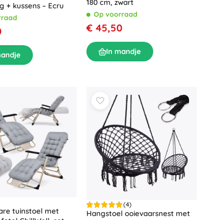
180 cm, zwart
g + kussens – Ecru
Op voorraad
rraad
€ 45,50
0
In mandje
mandje
(4)
re tuinstoel met
Hangstoel ooievaarsnest met