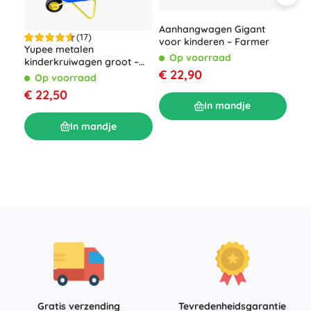
Aanhangwagen Gigant
(17)
voor kinderen – Farmer
Yupee metalen
Op voorraad
kinderkruiwagen groot –
€ 22,90
Blauw
Op voorraad
Loo
€ 22,50
kle
In mandje
O
In mandje
€ 2
Gratis verzending
Tevredenheidsgarantie