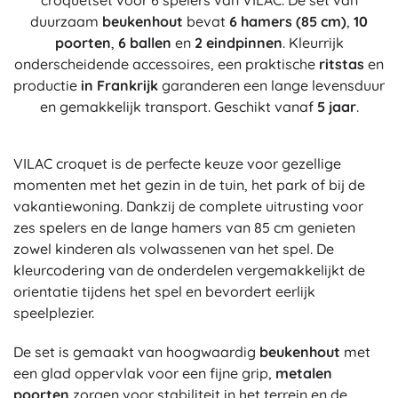
croquetset voor 6 spelers van VILAC. De set van
duurzaam
beukenhout
bevat
6 hamers (85 cm)
,
10
poorten
,
6 ballen
en
2 eindpinnen
. Kleurrijk
onderscheidende accessoires, een praktische
ritstas
en
productie
in Frankrijk
garanderen een lange levensduur
en gemakkelijk transport. Geschikt vanaf
5 jaar
.
VILAC croquet is de perfecte keuze voor gezellige
momenten met het gezin in de tuin, het park of bij de
vakantiewoning. Dankzij de complete uitrusting voor
zes spelers en de lange hamers van 85 cm genieten
zowel kinderen als volwassenen van het spel. De
kleurcodering van de onderdelen vergemakkelijkt de
orientatie tijdens het spel en bevordert eerlijk
speelplezier.
De set is gemaakt van hoogwaardig
beukenhout
met
een glad oppervlak voor een fijne grip,
metalen
poorten
zorgen voor stabiliteit in het terrein en de