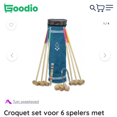
In
In
94,50 €
mandje
mandje
1
/
4
Tuin speelgoed
Croquet set voor 6 spelers met