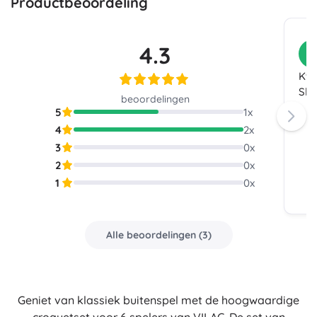
Productbeoordeling
4.3
K
Kwa
Slo
beoordelingen
5
1
x
4
2
x
3
0
x
2
0
x
1
0
x
Alle beoordelingen
(
3
)
Geniet van klassiek buitenspel met de hoogwaardige