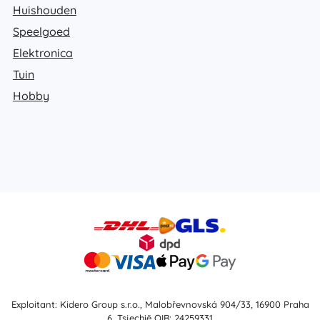
Huishouden
Speelgoed
Elektronica
Tuin
Hobby
Exploitant: Kidero Group s.r.o., Malobřevnovská 904/33, 16900 Praha
6, Tsjechië OIB: 24259331