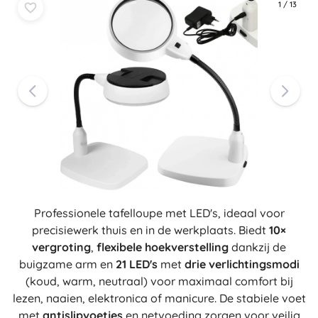
1
/
13
Professionele tafelloupe met LED's, ideaal voor
precisiewerk thuis en in de werkplaats. Biedt
10×
vergroting
,
flexibele hoekverstelling
dankzij de
buigzame arm en
21 LED's
met
drie verlichtingsmodi
(koud, warm, neutraal) voor maximaal comfort bij
lezen, naaien, elektronica of manicure. De stabiele voet
met
antislipvoetjes
en netvoeding zorgen voor veilig