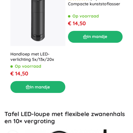
Compacte kunststoflasser
Hor
ger
Op voorraad
O
€ 14,50
€ 8
In mandje
Handloep met LED-
verlichting 5x/13x/20x
Op voorraad
€ 14,50
In mandje
Tafel LED-loupe met flexibele zwanenhals
en 10× vergroting